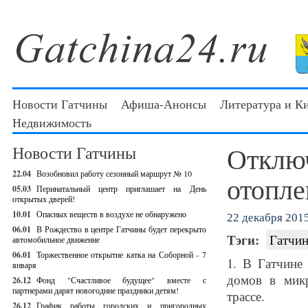
Новости Гатчины
Афиша-Анонсы
Литература и К
Недвижимость
Отключ
Новости Гатчины
22.04
Возобновил работу сезонный маршрут № 10
отопле
05.03
Перинатальный центр приглашает на День
открытых дверей!
10.01
Опасных веществ в воздухе не обнаружено
22 декабря 2015
06.01
В Рождество в центре Гатчины будет перекрыто
Тэги:
Гатчин
автомобильное движение
06.01
Торжественное открытие катка на Соборной - 7
1. В Гатчине
января
домов в мик
26.12
Фонд "Счастливое будущее" вместе с
партнерами дарят новогодние праздники детям!
трассе.
26.12
График работы городских и пригородных