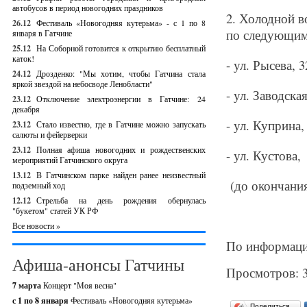
автобусов в период новогодних праздников
2. Холодной в
26.12
Фестиваль «Новогодняя кутерьма» - с 1 по 8
по следующим 
января в Гатчине
25.12
На Соборной готовится к открытию бесплатный
каток!
- ул. Рысева, 32
24.12
Дрозденко: "Мы хотим, чтобы Гатчина стала
яркой звездой на небосводе Ленобласти"
- ул. Заводская,
23.12
Отключение электроэнергии в Гатчине: 24
декабря
- ул. Куприна, 
23.12
Стало известно, где в Гатчине можно запускать
салюты и фейерверки
23.12
Полная афиша новогодних и рождественских
- ул. Кустова, 
мероприятий Гатчинского округа
13.12
В Гатчинском парке найден ранее неизвестный
(до окончания
подземный ход
12.12
Стрельба на день рождения обернулась
"букетом" статей УК РФ
Все новости »
По информации
Афиша-анонсы Гатчины
Просмотров: 
7 марта
Концерт "Моя весна"
с 1 по 8 января
Фестиваль «Новогодняя кутерьма»
Поделиться…