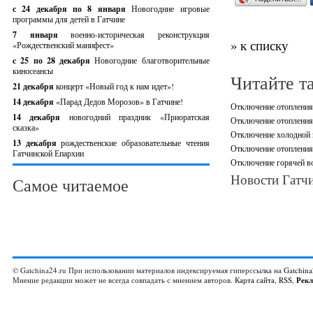
с 24 декабря по 8 января
Новогодние игровые
программы для детей в Гатчине
7 января
военно-историческая реконструкция
» к списку
«Рождественский манифест»
c 25 по 28 декабря
Новогодние благотворительные
киносеансы
Читайте т
21 декабря
концерт «Новый год к нам идет»!
14 декабря
«Парад Дедов Морозов» в Гатчине!
Отключение отопления,
14 декабря
новогодний праздник «Приоратская
Отключение отопления 
сказка»
Отключение холодной в
13 декабря
рождественские образовательные чтения
Отключение отопления 
Гатчинской Епархии
Отключение горячей во
Новости Гатчи
Самое читаемое
© Gatchina24.ru При использовании материалов индексируемая гиперссылка на
Gatchina
Мнение редакции может не всегда совпадать с мнением авторов.
Карта сайта
,
RSS
,
Рек