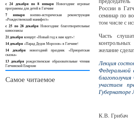
председател
с 24 декабря по 8 января
Новогодние игровые
России в Гат
программы для детей в Гатчине
семинар по в
7 января
военно-историческая реконструкция
«Рождественский манифест»
том числе с и
c 25 по 28 декабря
Новогодние благотворительные
киносеансы
Часть слуша
21 декабря
концерт «Новый год к нам идет»!
контрольных
14 декабря
«Парад Дедов Морозов» в Гатчине!
желание сдела
14 декабря
новогодний праздник «Приоратская
сказка»
13 декабря
рождественские образовательные чтения
Лекция состо
Гатчинской Епархии
Федеральной 
благополучия
Самое читаемое
участием пр
Губернаторе 
К.В. Грибач