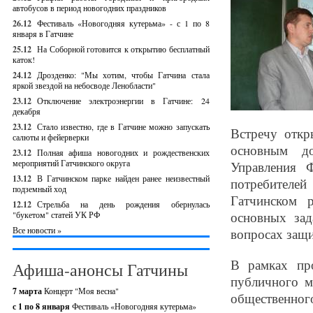
автобусов в период новогодних праздников
26.12
Фестиваль «Новогодняя кутерьма» - с 1 по 8
января в Гатчине
25.12
На Соборной готовится к открытию бесплатный
каток!
24.12
Дрозденко: "Мы хотим, чтобы Гатчина стала
яркой звездой на небосводе Ленобласти"
23.12
Отключение электроэнергии в Гатчине: 24
декабря
23.12
Стало известно, где в Гатчине можно запускать
Встречу откр
салюты и фейерверки
основным до
23.12
Полная афиша новогодних и рождественских
мероприятий Гатчинского округа
Управления 
13.12
В Гатчинском парке найден ранее неизвестный
потребителе
подземный ход
Гатчинском 
12.12
Стрельба на день рождения обернулась
основных зад
"букетом" статей УК РФ
Все новости »
вопросах защи
В рамках про
Афиша-анонсы Гатчины
публичного м
7 марта
Концерт "Моя весна"
общественно
с 1 по 8 января
Фестиваль «Новогодняя кутерьма»