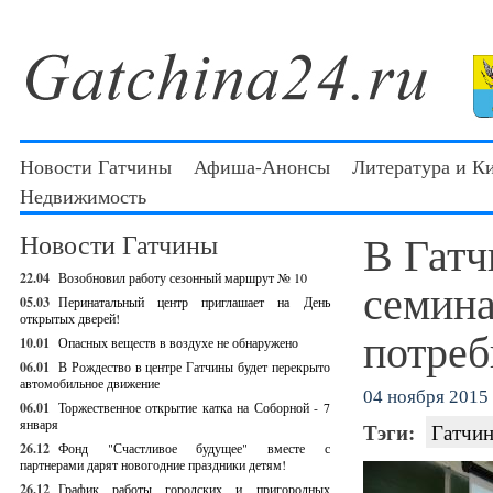
Новости Гатчины
Афиша-Анонсы
Литература и К
Недвижимость
В Гатч
Новости Гатчины
22.04
Возобновил работу сезонный маршрут № 10
семина
05.03
Перинатальный центр приглашает на День
открытых дверей!
потреб
10.01
Опасных веществ в воздухе не обнаружено
06.01
В Рождество в центре Гатчины будет перекрыто
автомобильное движение
04 ноября 2015 
06.01
Торжественное открытие катка на Соборной - 7
января
Тэги:
Гатчин
26.12
Фонд "Счастливое будущее" вместе с
партнерами дарят новогодние праздники детям!
26.12
График работы городских и пригородных