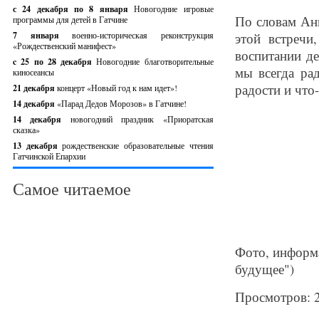
с 24 декабря по 8 января
Новогодние игровые
По словам Ан
программы для детей в Гатчине
7 января
военно-историческая реконструкция
этой встречи
«Рождественский манифест»
воспитании д
c 25 по 28 декабря
Новогодние благотворительные
мы всегда ра
киносеансы
радости и что-
21 декабря
концерт «Новый год к нам идет»!
14 декабря
«Парад Дедов Морозов» в Гатчине!
14 декабря
новогодний праздник «Приоратская
сказка»
13 декабря
рождественские образовательные чтения
Гатчинской Епархии
Самое читаемое
Фото, информа
будущее")
Просмотров: 