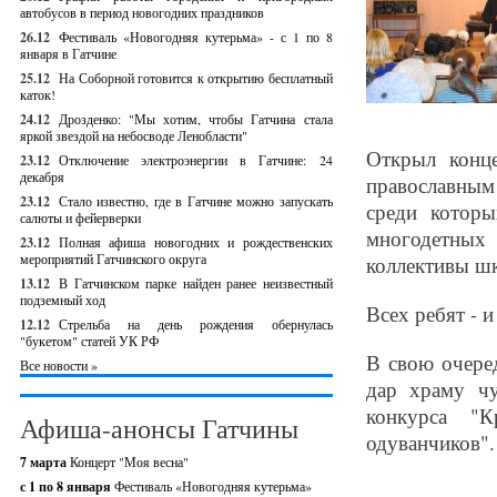
автобусов в период новогодних праздников
26.12
Фестиваль «Новогодняя кутерьма» - с 1 по 8
января в Гатчине
25.12
На Соборной готовится к открытию бесплатный
каток!
24.12
Дрозденко: "Мы хотим, чтобы Гатчина стала
яркой звездой на небосводе Ленобласти"
Открыл конц
23.12
Отключение электроэнергии в Гатчине: 24
декабря
православным
23.12
Стало известно, где в Гатчине можно запускать
среди котор
салюты и фейерверки
многодетных
23.12
Полная афиша новогодних и рождественских
мероприятий Гатчинского округа
коллективы шк
13.12
В Гатчинском парке найден ранее неизвестный
подземный ход
Всех ребят - и
12.12
Стрельба на день рождения обернулась
"букетом" статей УК РФ
В свою очере
Все новости »
дар храму чу
конкурса "
Афиша-анонсы Гатчины
одуванчиков".
7 марта
Концерт "Моя весна"
с 1 по 8 января
Фестиваль «Новогодняя кутерьма»