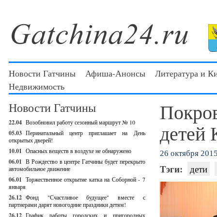
Новости Гатчины
Афиша-Анонсы
Литература и К
Недвижимость
Покров
Новости Гатчины
22.04
Возобновил работу сезонный маршрут № 10
детей 
05.03
Перинатальный центр приглашает на День
открытых дверей!
10.01
Опасных веществ в воздухе не обнаружено
26 октября 2015 
06.01
В Рождество в центре Гатчины будет перекрыто
Тэги:
дети
автомобильное движение
06.01
Торжественное открытие катка на Соборной - 7
января
26.12
Фонд "Счастливое будущее" вместе с
партнерами дарят новогодние праздники детям!
26.12
График работы городских и пригородных