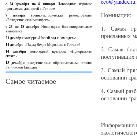
eco@yandex.ru.
с 24 декабря по 8 января
Новогодние игровые
программы для детей в Гатчине
Номинации:
7 января
военно-историческая реконструкция
«Рождественский манифест»
c 25 по 28 декабря
Новогодние благотворительные
1.​
Самая гр
киносеансы
присланных ма
21 декабря
концерт «Новый год к нам идет»!
14 декабря
«Парад Дедов Морозов» в Гатчине!
2.​
Самая боль
14 декабря
новогодний праздник «Приоратская
поступивших 
сказка»
13 декабря
рождественские образовательные чтения
Гатчинской Епархии
3.​
Самый гряз
основании сра
Самое читаемое
4.​
Самый разби
основании сра
Информацию пр
экологическог