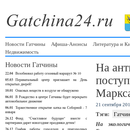
Новости Гатчины
Афиша-Анонсы
Литература и К
Недвижимость
На ант
Новости Гатчины
22.04
Возобновил работу сезонный маршрут № 10
поступ
05.03
Перинатальный центр приглашает на День
открытых дверей!
Маркс
10.01
Опасных веществ в воздухе не обнаружено
06.01
В Рождество в центре Гатчины будет перекрыто
автомобильное движение
21 сентября 201
06.01
Торжественное открытие катка на Соборной - 7
января
Тэги:
Гатчин
26.12
Фонд "Счастливое будущее" вместе с
партнерами дарят новогодние праздники детям!
На экологич
26.12
График работы городских и пригородных