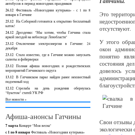
Гатчины.
автобусов в период новогодних праздников
26.12
Фестиваль «Новогодняя кутерьма» - с 1 по 8
Это территор
января в Гатчине
недостроенно
25.12
На Соборной готовится к открытию бесплатный
каток!
отсутствуют.
24.12
Дрозденко: "Мы хотим, чтобы Гатчина стала
яркой звездой на небосводе Ленобласти"
У этого обра
23.12
Отключение электроэнергии в Гатчине: 24
окон админи
декабря
23.12
Стало известно, где в Гатчине можно запускать
понятно явл
салюты и фейерверки
состояния дел
23.12
Полная афиша новогодних и рождественских
довелось усл
мероприятий Гатчинского округа
администрац
13.12
В Гатчинском парке найден ранее неизвестный
подземный ход
благоустройст
12.12
Стрельба на день рождения обернулась
"букетом" статей УК РФ
Все новости »
Афиша-анонсы Гатчины
Свои отзывы д
7 марта
Концерт "Моя весна"
экологически 
с 1 по 8 января
Фестиваль «Новогодняя кутерьма»