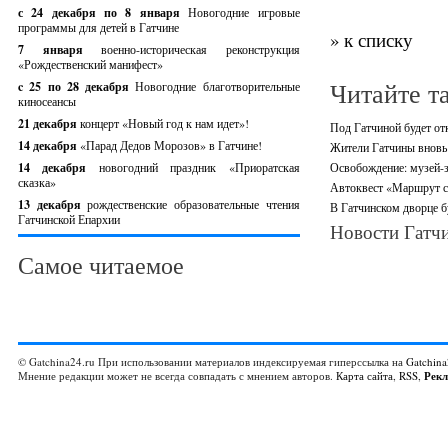
с 24 декабря по 8 января
Новогодние игровые
программы для детей в Гатчине
» к списку
7 января
военно-историческая реконструкция
«Рождественский манифест»
Читайте т
c 25 по 28 декабря
Новогодние благотворительные
киносеансы
21 декабря
концерт «Новый год к нам идет»!
Под Гатчиной будет о
14 декабря
«Парад Дедов Морозов» в Гатчине!
Жители Гатчины вновь 
14 декабря
новогодний праздник «Приоратская
Освобождение: музей-з
сказка»
Автоквест «Маршрут ст
13 декабря
рождественские образовательные чтения
В Гатчинском дворце б
Гатчинской Епархии
Новости Гатчи
Самое читаемое
© Gatchina24.ru При использовании материалов индексируемая гиперссылка на
Gatchina
Мнение редакции может не всегда совпадать с мнением авторов.
Карта сайта
,
RSS
,
Рек