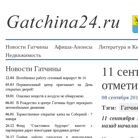
Новости Гатчины
Афиша-Анонсы
Литература и К
Недвижимость
11 сен
Новости Гатчины
22.04
Возобновил работу сезонный маршрут № 10
отмети
05.03
Перинатальный центр приглашает на День
открытых дверей!
10.01
Опасных веществ в воздухе не обнаружено
08 сентября 201
06.01
В Рождество в центре Гатчины будет перекрыто
Тэги:
Гатчин
автомобильное движение
06.01
Торжественное открытие катка на Соборной - 7
11 сентября
января
назад начала
26.12
Фонд "Счастливое будущее" вместе с
партнерами дарят новогодние праздники детям!
26.12
График работы городских и пригородных