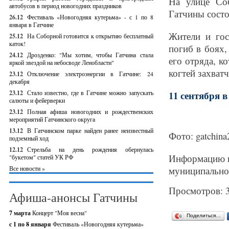
На улице Со
автобусов в период новогодних праздников
Гатчины состо
26.12
Фестиваль «Новогодняя кутерьма» - с 1 по 8
января в Гатчине
Жители и гос
25.12
На Соборной готовится к открытию бесплатный
каток!
погиб в боях,
24.12
Дрозденко: "Мы хотим, чтобы Гатчина стала
его отряда, к
яркой звездой на небосводе Ленобласти"
когтей захватч
23.12
Отключение электроэнергии в Гатчине: 24
декабря
23.12
Стало известно, где в Гатчине можно запускать
11 сентября в 
салюты и фейерверки
23.12
Полная афиша новогодних и рождественских
мероприятий Гатчинского округа
13.12
В Гатчинском парке найден ранее неизвестный
Фото: gatchina
подземный ход
12.12
Стрельба на день рождения обернулась
Информацию п
"букетом" статей УК РФ
Все новости »
муниципально
Просмотров: 
Афиша-анонсы Гатчины
7 марта
Концерт "Моя весна"
Поделиться…
с 1 по 8 января
Фестиваль «Новогодняя кутерьма»