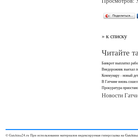
Просмотров: 
Поделиться…
» к списку
Читайте т
Банкрот выплатил рабо
Внедорожник выехал по
Коммунару - новый дет
В Гатчине вновь сошел 
Прокуратура приостано
Новости Гатчи
© Gatchina24.ru При использовании материалов индексируемая гиперссылка на
Gatchina