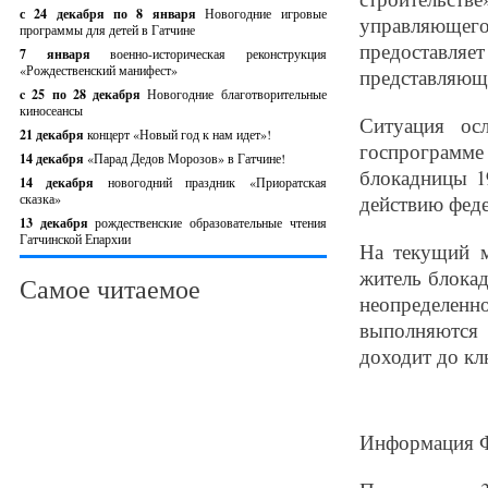
с 24 декабря по 8 января
Новогодние игровые
управляющего
программы для детей в Гатчине
предоставл
7 января
военно-историческая реконструкция
«Рождественский манифест»
представляющ
c 25 по 28 декабря
Новогодние благотворительные
киносеансы
Ситуация ос
21 декабря
концерт «Новый год к нам идет»!
госпрограмме
14 декабря
«Парад Дедов Морозов» в Гатчине!
блокадницы 1
14 декабря
новогодний праздник «Приоратская
сказка»
действию феде
13 декабря
рождественские образовательные чтения
Гатчинской Епархии
На текущий м
житель блока
Самое читаемое
неопределен
выполняются
доходит до кл
Информация 