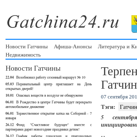
Новости Гатчины
Афиша-Анонсы
Литература и К
Недвижимость
Терпе
Новости Гатчины
22.04
Возобновил работу сезонный маршрут № 10
Гатчин
05.03
Перинатальный центр приглашает на День
открытых дверей!
10.01
Опасных веществ в воздухе не обнаружено
07 сентября 201
06.01
В Рождество в центре Гатчины будет перекрыто
Тэги:
Гатчин
автомобильное движение
06.01
Торжественное открытие катка на Соборной - 7
5 сентябр
января
инициирован
26.12
Фонд "Счастливое будущее" вместе с
партнерами дарят новогодние праздники детям!
26.12
График работы городских и пригородных