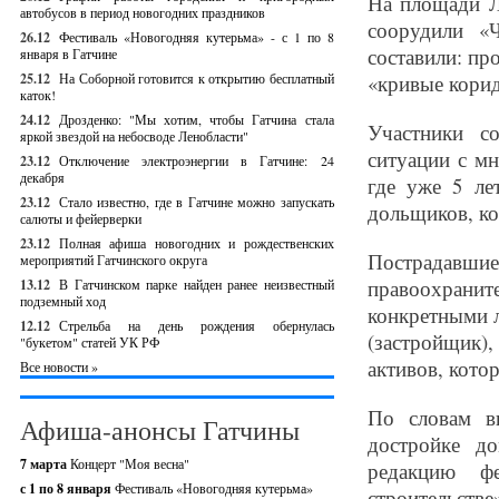
На площади Л
автобусов в период новогодних праздников
соорудили «
26.12
Фестиваль «Новогодняя кутерьма» - с 1 по 8
составили: пр
января в Гатчине
25.12
На Соборной готовится к открытию бесплатный
«кривые корид
каток!
24.12
Дрозденко: "Мы хотим, чтобы Гатчина стала
Участники с
яркой звездой на небосводе Ленобласти"
ситуации с м
23.12
Отключение электроэнергии в Гатчине: 24
декабря
где уже 5 ле
23.12
Стало известно, где в Гатчине можно запускать
дольщиков, ко
салюты и фейерверки
23.12
Полная афиша новогодних и рождественских
Пострадавш
мероприятий Гатчинского округа
правоохрани
13.12
В Гатчинском парке найден ранее неизвестный
подземный ход
конкретными 
12.12
Стрельба на день рождения обернулась
(застройщик
"букетом" статей УК РФ
активов, кото
Все новости »
По словам в
Афиша-анонсы Гатчины
достройке д
7 марта
Концерт "Моя весна"
редакцию ф
с 1 по 8 января
Фестиваль «Новогодняя кутерьма»
строительст