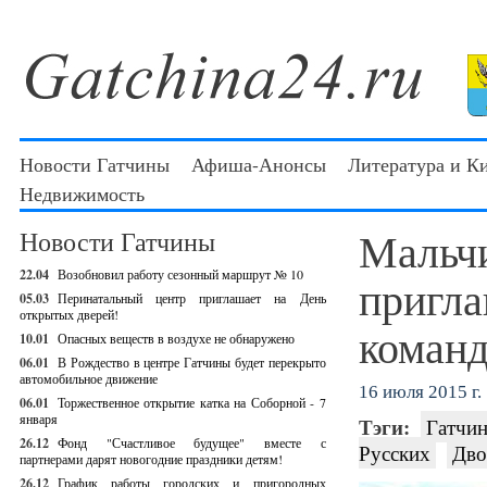
Новости Гатчины
Афиша-Анонсы
Литература и К
Недвижимость
Мальчи
Новости Гатчины
22.04
Возобновил работу сезонный маршрут № 10
пригла
05.03
Перинатальный центр приглашает на День
открытых дверей!
команд
10.01
Опасных веществ в воздухе не обнаружено
06.01
В Рождество в центре Гатчины будет перекрыто
автомобильное движение
16 июля 2015 г.
06.01
Торжественное открытие катка на Соборной - 7
января
Тэги:
Гатчин
26.12
Фонд "Счастливое будущее" вместе с
Русских
Дво
партнерами дарят новогодние праздники детям!
26.12
График работы городских и пригородных