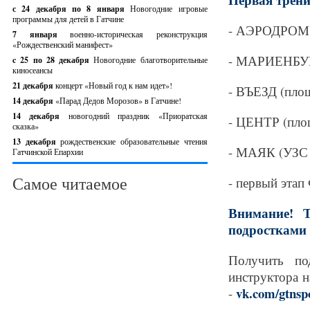
с 24 декабря по 8 января
Новогодние игровые
программы для детей в Гатчине
- АЭРОДРОМ (п
7 января
военно-историческая реконструкция
«Рождественский манифест»
- МАРИЕНБУРГ
c 25 по 28 декабря
Новогодние благотворительные
киносеансы
21 декабря
концерт «Новый год к нам идет»!
- ВЪЕЗД (площ
14 декабря
«Парад Дедов Морозов» в Гатчине!
14 декабря
новогодний праздник «Приоратская
- ЦЕНТР (площ
сказка»
13 декабря
рождественские образовательные чтения
- МАЯК (УЗС "
Гатчинской Епархии
Самое читаемое
- первый эта
Внимание!
подростками
Получить п
инструктора
vk.com/gtnsp
-