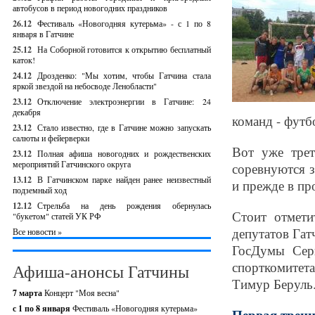
автобусов в период новогодних праздников
26.12
Фестиваль «Новогодняя кутерьма» - с 1 по 8
января в Гатчине
25.12
На Соборной готовится к открытию бесплатный
каток!
24.12
Дрозденко: "Мы хотим, чтобы Гатчина стала
яркой звездой на небосводе Ленобласти"
23.12
Отключение электроэнергии в Гатчине: 24
декабря
команд - футб
23.12
Стало известно, где в Гатчине можно запускать
салюты и фейерверки
Вот уже трет
23.12
Полная афиша новогодних и рождественских
мероприятий Гатчинского округа
соревнуются 
13.12
В Гатчинском парке найден ранее неизвестный
и прежде в пр
подземный ход
12.12
Стрельба на день рождения обернулась
Стоит отмети
"букетом" статей УК РФ
депутатов Гат
Все новости »
ГосДумы Сер
спорткомитет
Афиша-анонсы Гатчины
Тимур Беруль
7 марта
Концерт "Моя весна"
с 1 по 8 января
Фестиваль «Новогодняя кутерьма»
Первая трени