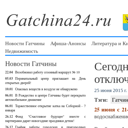
Новости Гатчины
Афиша-Анонсы
Литература и К
Недвижимость
Сегодн
Новости Гатчины
22.04
Возобновил работу сезонный маршрут № 10
отключ
05.03
Перинатальный центр приглашает на День
открытых дверей!
10.01
Опасных веществ в воздухе не обнаружено
25 июня 2015 г.
06.01
В Рождество в центре Гатчины будет перекрыто
Тэги:
Гатчин
автомобильное движение
06.01
Торжественное открытие катка на Соборной - 7
25 июня с 21
января
водоснабжени
26.12
Фонд "Счастливое будущее" вместе с
партнерами дарят новогодние праздники детям!
26.12
График работы городских и пригородных