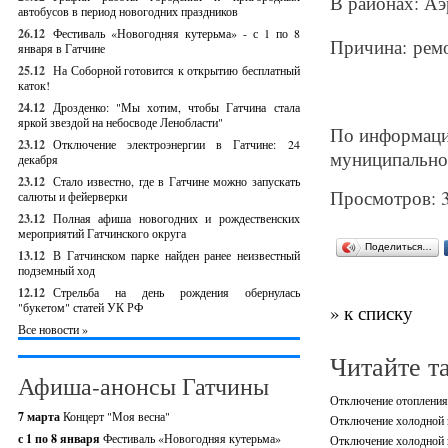
В районах: Аэ
автобусов в период новогодних праздников
26.12
Фестиваль «Новогодняя кутерьма» - с 1 по 8
Причина: рем
января в Гатчине
25.12
На Соборной готовится к открытию бесплатный
каток!
24.12
Дрозденко: "Мы хотим, чтобы Гатчина стала
яркой звездой на небосводе Ленобласти"
По информаци
23.12
Отключение электроэнергии в Гатчине: 24
муниципально
декабря
23.12
Стало известно, где в Гатчине можно запускать
Просмотров: 
салюты и фейерверки
23.12
Полная афиша новогодних и рождественских
мероприятий Гатчинского округа
Поделиться…
13.12
В Гатчинском парке найден ранее неизвестный
подземный ход
12.12
Стрельба на день рождения обернулась
"букетом" статей УК РФ
» к списку
Все новости »
Читайте т
Афиша-анонсы Гатчины
Отключение отопления,
7 марта
Концерт "Моя весна"
Отключение холодной в
с 1 по 8 января
Фестиваль «Новогодняя кутерьма»
Отключение холодной в