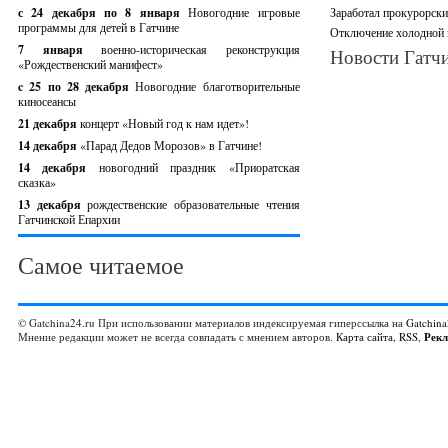
с 24 декабря по 8 января
Новогодние игровые
Заработал прокурорски
программы для детей в Гатчине
Отключение холодной 
7 января
военно-историческая реконструкция
Новости Гатчи
«Рождественский манифест»
c 25 по 28 декабря
Новогодние благотворительные
киносеансы
21 декабря
концерт «Новый год к нам идет»!
14 декабря
«Парад Дедов Морозов» в Гатчине!
14 декабря
новогодний праздник «Приоратская
сказка»
13 декабря
рождественские образовательные чтения
Гатчинской Епархии
Самое читаемое
© Gatchina24.ru При использовании материалов индексируемая гиперссылка на
Gatchina
Мнение редакции может не всегда совпадать с мнением авторов.
Карта сайта
,
RSS
,
Рек