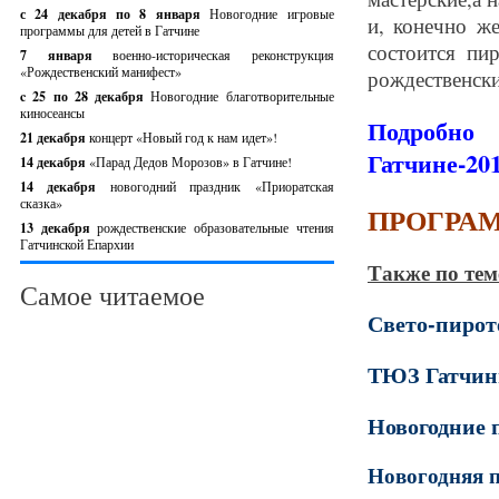
с 24 декабря по 8 января
Новогодние игровые
и, конечно ж
программы для детей в Гатчине
состоится пи
7 января
военно-историческая реконструкция
«Рождественский манифест»
рождественски
c 25 по 28 декабря
Новогодние благотворительные
киносеансы
Подробно
21 декабря
концерт «Новый год к нам идет»!
Гатчине-20
14 декабря
«Парад Дедов Морозов» в Гатчине!
14 декабря
новогодний праздник «Приоратская
сказка»
ПРОГРА
13 декабря
рождественские образовательные чтения
Гатчинской Епархии
Также по тем
Самое читаемое
Свето-пирот
ТЮЗ Гатчины
Новогодние 
Новогодняя п