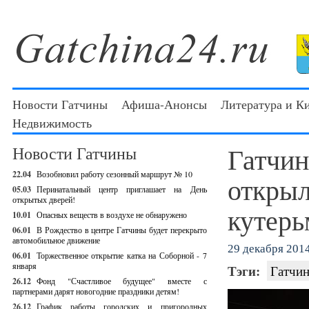
Новости Гатчины
Афиша-Анонсы
Литература и К
Недвижимость
Гатчин
Новости Гатчины
22.04
Возобновил работу сезонный маршрут № 10
открыл
05.03
Перинатальный центр приглашает на День
открытых дверей!
кутерь
10.01
Опасных веществ в воздухе не обнаружено
06.01
В Рождество в центре Гатчины будет перекрыто
автомобильное движение
29 декабря 2014
06.01
Торжественное открытие катка на Соборной - 7
января
Тэги:
Гатчин
26.12
Фонд "Счастливое будущее" вместе с
партнерами дарят новогодние праздники детям!
26.12
График работы городских и пригородных