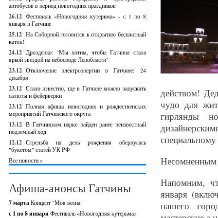
автобусов в период новогодних праздников
26.12
Фестиваль «Новогодняя кутерьма» - с 1 по 8
января в Гатчине
25.12
На Соборной готовится к открытию бесплатный
каток!
24.12
Дрозденко: "Мы хотим, чтобы Гатчина стала
яркой звездой на небосводе Ленобласти"
23.12
Отключение электроэнергии в Гатчине: 24
декабря
23.12
Стало известно, где в Гатчине можно запускать
действом! Де
салюты и фейерверки
чудо для жит
23.12
Полная афиша новогодних и рождественских
мероприятий Гатчинского округа
гирлянды н
13.12
В Гатчинском парке найден ранее неизвестный
дизайнерски
подземный ход
специальному 
12.12
Стрельба на день рождения обернулась
"букетом" статей УК РФ
Несомненным 
Все новости »
Напомним, чт
Афиша-анонсы Гатчины
января (вклю
7 марта
Концерт "Моя весна"
нашего горо
с 1 по 8 января
Фестиваль «Новогодняя кутерьма»
мастерские,а 