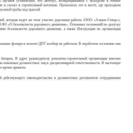
 органов установлено, что автобус, возвращавшийся с экскурсии в темное
е и съехал в строительный котлован. Произошло это в месте, где проходили
ускной трубы под трассой.
ией, которая ведет на этом участке дорожные работы (ООО «Альянс-Север»),
й ФЗ «О безопасности дорожного движения», Основных положений по допуску
ению безопасности дорожного движения, а также Инструкции по организации
нальные фонари в момент ДПТ вообще не работали. В нерабочем состоянии они
атареи. В адрес руководителя ремонтно-строительной организации внесено
ии виновных должностных лиц к дисциплинарной ответственности. В настоящее
е время приняты.
й действующего законодательства и должностных регламентов сотрудниками