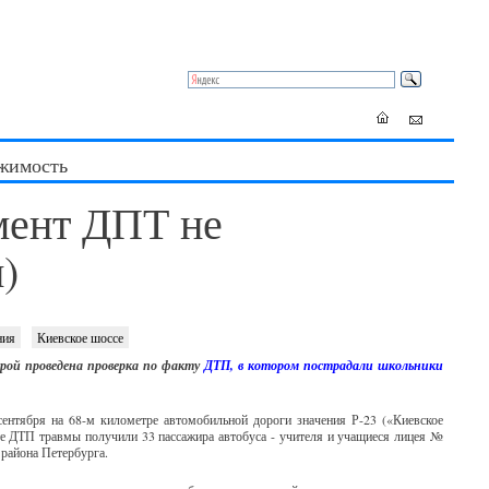
жимость
мент ДПТ не
)
ния
Киевское шоссе
рой проведена проверка по факту
ДТП, в котором пострадали школьники
ентября на 68-м километре автомобильной дороги значения Р-23 («Киевское
ате ДТП травмы получили 33 пассажира автобуса - учителя и учащиеся лицея №
 района Петербурга.