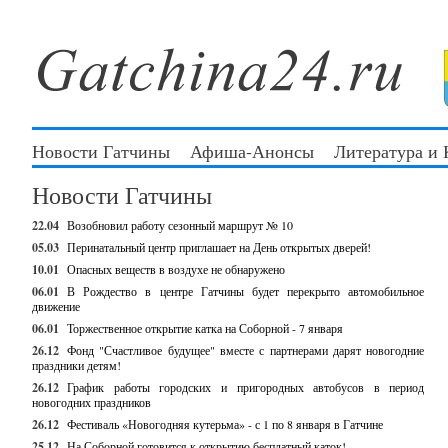
Новости Гатчины
Афиша-Анонсы
Литература и
Новости Гатчины
22.04
Возобновил работу сезонный маршрут № 10
05.03
Перинатальный центр приглашает на День открытых дверей!
10.01
Опасных веществ в воздухе не обнаружено
06.01
В Рождество в центре Гатчины будет перекрыто автомобильное
движение
06.01
Торжественное открытие катка на Соборной - 7 января
26.12
Фонд "Счастливое будущее" вместе с партнерами дарят новогодние
праздники детям!
26.12
График работы городских и пригородных автобусов в период
новогодних праздников
26.12
Фестиваль «Новогодняя кутерьма» - с 1 по 8 января в Гатчине
25.12
На Соборной готовится к открытию бесплатный каток!