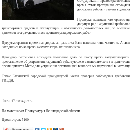
Сотрудниками правоохранительных
время суток протаранил ограждени
дорожные работы - замена водопроп
Проверка показала, что организац
допущен ряд нарушений требовани
транспортных средств к эксплуатации и обязанности должностных лиц по обеспеч
движения и ограждению мест производства дорожных работ.
Предусмотренная временная дорожная разметка была нанесена лишь частично. А сиг
находились из-за кражи аккумулятора, их питающего.
Прокурор потребовал возбудить уголовное дело по факту кражи аккумуляторной б
представление об устранении нарушений действующего законодательства и привлечен
время приняты Меры для устранения организацией выявленных нарушений в настояще
Также Гатчинской городской прокуратурой начата проверка соблюдения требовани
ГИБДД.
Фото: 47.mchs.gov.ru
По материалам Прокуратуры Ленинградской области
Просмотров: 3100
Поделиться…