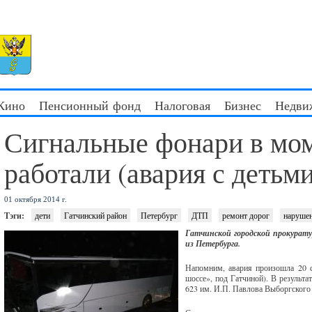
 Кино
Пенсионный фонд
Налоговая
Бизнес
Недви
Сигнальные фонари в мо
работали (авария с детьми
01 октября 2014 г.
Тэги:
дети
Гатчинский район
Петербург
ДТП
ремонт дорог
наруше
Гатчинской городской прокурату
из Петербурга.
Напомним, авария произошла 20 с
шоссе», под Гатчиной). В результ
623 им. И.П. Павлова Выборгского