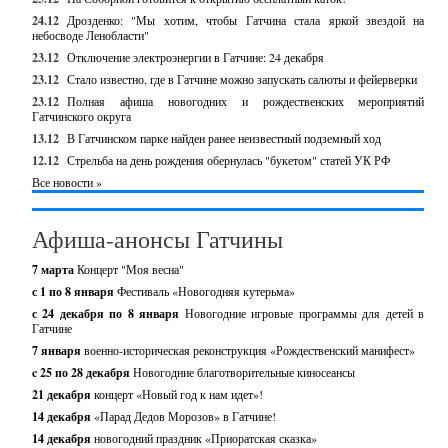
24.12
Дрозденко: "Мы хотим, чтобы Гатчина стала яркой звездой на
небосводе Ленобласти"
23.12
Отключение электроэнергии в Гатчине: 24 декабря
23.12
Стало известно, где в Гатчине можно запускать салюты и фейерверки
23.12
Полная афиша новогодних и рождественских мероприятий
Гатчинского округа
13.12
В Гатчинском парке найден ранее неизвестный подземный ход
12.12
Стрельба на день рождения обернулась "букетом" статей УК РФ
Все новости »
Афиша-анонсы Гатчины
7 марта
Концерт "Моя весна"
с 1 по 8 января
Фестиваль «Новогодняя кутерьма»
с 24 декабря по 8 января
Новогодние игровые программы для детей в
Гатчине
7 января
военно-историческая реконструкция «Рождественский манифест»
c 25 по 28 декабря
Новогодние благотворительные киносеансы
21 декабря
концерт «Новый год к нам идет»!
14 декабря
«Парад Дедов Морозов» в Гатчине!
14 декабря
новогодний праздник «Приоратская сказка»