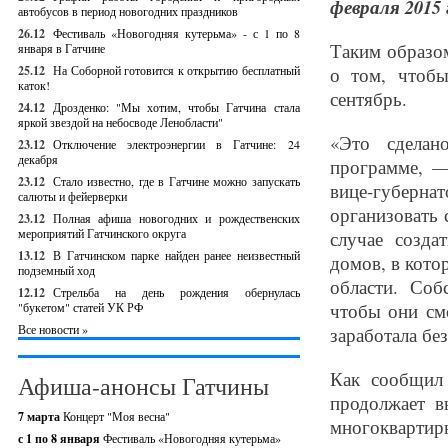
февраля 2015 
автобусов в период новогодних праздников
26.12
Фестиваль «Новогодняя кутерьма» - с 1 по 8
Таким образо
января в Гатчине
25.12
На Соборной готовится к открытию бесплатный
о том, чтоб
каток!
сентябрь.
24.12
Дрозденко: "Мы хотим, чтобы Гатчина стала
яркой звездой на небосводе Ленобласти"
«Это сделан
23.12
Отключение электроэнергии в Гатчине: 24
декабря
программе, —
23.12
Стало известно, где в Гатчине можно запускать
вице-губерна
салюты и фейерверки
организовать 
23.12
Полная афиша новогодних и рождественских
мероприятий Гатчинского округа
случае созда
13.12
В Гатчинском парке найден ранее неизвестный
домов, в кото
подземный ход
области. Соб
12.12
Стрельба на день рождения обернулась
чтобы они смо
"букетом" статей УК РФ
Все новости »
заработала без
Как сообщил 
Афиша-анонсы Гатчины
продолжает в
7 марта
Концерт "Моя весна"
многокварт
с 1 по 8 января
Фестиваль «Новогодняя кутерьма»