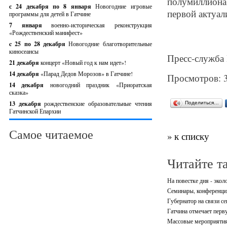
полумиллиона
с 24 декабря по 8 января
Новогодние игровые
первой актуал
программы для детей в Гатчине
7 января
военно-историческая реконструкция
«Рождественский манифест»
c 25 по 28 декабря
Новогодние благотворительные
киносеансы
Пресс-служба 
21 декабря
концерт «Новый год к нам идет»!
14 декабря
«Парад Дедов Морозов» в Гатчине!
Просмотров: 
14 декабря
новогодний праздник «Приоратская
сказка»
13 декабря
рождественские образовательные чтения
Поделиться…
Гатчинской Епархии
Самое читаемое
» к списку
Читайте т
На повестке дня - экол
Семинары, конференци
Губернатор на связи се
Гатчина отмечает перв
Массовые мероприятия