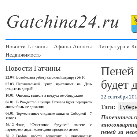
Новости Гатчины
Афиша-Анонсы
Литература и К
Недвижимость
Пеней 
Новости Гатчины
22.04
Возобновил работу сезонный маршрут № 10
будет 
05.03
Перинатальный центр приглашает на День
открытых дверей!
10.01
Опасных веществ в воздухе не обнаружено
22 сентября 201
06.01
В Рождество в центре Гатчины будет перекрыто
Тэги:
Губерн
автомобильное движение
06.01
Торжественное открытие катка на Соборной - 7
Попечите
января
многоквартир
26.12
Фонд "Счастливое будущее" вместе с
партнерами дарят новогодние праздники детям!
пеней за не
26.12
График работы городских и пригородных