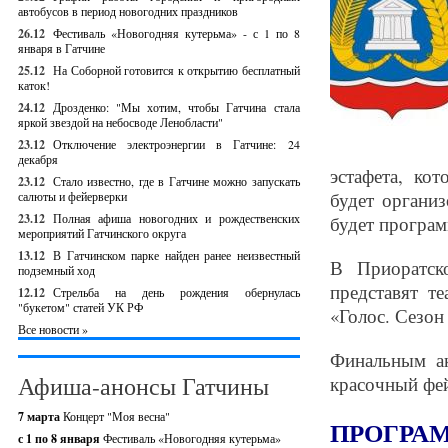
автобусов в период новогодних праздников
26.12
Фестиваль «Новогодняя кутерьма» - с 1 по 8
января в Гатчине
25.12
На Соборной готовится к открытию бесплатный
каток!
24.12
Дрозденко: "Мы хотим, чтобы Гатчина стала
яркой звездой на небосводе Ленобласти"
23.12
Отключение электроэнергии в Гатчине: 24
декабря
эстафета, ко
23.12
Стало известно, где в Гатчине можно запускать
будет органи
салюты и фейерверки
23.12
Полная афиша новогодних и рождественских
будет програм
мероприятий Гатчинского округа
13.12
В Гатчинском парке найден ранее неизвестный
В Приоратск
подземный ход
представят т
12.12
Стрельба на день рождения обернулась
"букетом" статей УК РФ
«Голос. Сезон
Все новости »
Финальным а
Афиша-анонсы Гатчины
красочный фей
7 марта
Концерт "Моя весна"
ПРОГРА
с 1 по 8 января
Фестиваль «Новогодняя кутерьма»