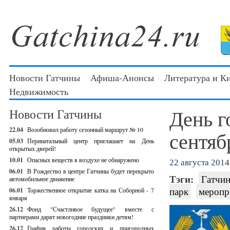
Новости Гатчины
Афиша-Анонсы
Литература и К
Недвижимость
День г
Новости Гатчины
22.04
Возобновил работу сезонный маршрут № 10
сентяб
05.03
Перинатальный центр приглашает на День
открытых дверей!
10.01
Опасных веществ в воздухе не обнаружено
22 августа 2014 
06.01
В Рождество в центре Гатчины будет перекрыто
Тэги:
Гатчин
автомобильное движение
парк
меропр
06.01
Торжественное открытие катка на Соборной - 7
января
26.12
Фонд "Счастливое будущее" вместе с
партнерами дарят новогодние праздники детям!
26.12
График работы городских и пригородных