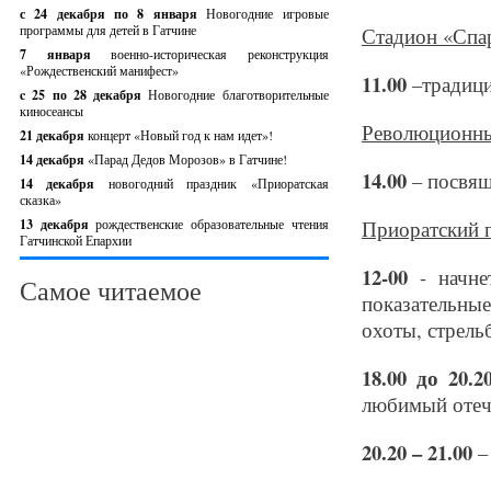
с 24 декабря по 8 января
Новогодние игровые
программы для детей в Гатчине
Стадион «Спар
7 января
военно-историческая реконструкция
«Рождественский манифест»
11.00
–традици
c 25 по 28 декабря
Новогодние благотворительные
киносеансы
Революционны
21 декабря
концерт «Новый год к нам идет»!
14 декабря
«Парад Дедов Морозов» в Гатчине!
14.00
– посвящ
14 декабря
новогодний праздник «Приоратская
сказка»
13 декабря
рождественские образовательные чтения
Приоратский п
Гатчинской Епархии
12-00
- начне
Самое читаемое
показательны
охоты, стрель
18.00 до 20.2
любимый отеч
20.20 – 21.00
–