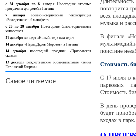
Длительность
с 24 декабря по 8 января
Новогодние игровые
повторится тр
программы для детей в Гатчине
всех площадк
7 января
военно-историческая реконструкция
«Рождественский манифест»
музыка и расс
c 25 по 28 декабря
Новогодние благотворительные
киносеансы
В финале «Но
21 декабря
концерт «Новый год к нам идет»!
мультимедийно
14 декабря
«Парад Дедов Морозов» в Гатчине!
поистине неза
14 декабря
новогодний праздник «Приоратская
сказка»
13 декабря
рождественские образовательные чтения
Стоимость би
Гатчинской Епархии
С 17 июля в к
Самое читаемое
парковых па
Стоимость бил
В день прове
будет приобр
входах в парк.
О ПРОГ