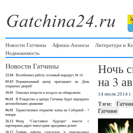
Новости Гатчины
Афиша-Анонсы
Литература и К
Недвижимость
Ночь с
Новости Гатчины
22.04
Возобновил работу сезонный маршрут № 10
на 3 а
05.03
Перинатальный центр приглашает на День
открытых дверей!
10.01
Опасных веществ в воздухе не обнаружено
14 июля 2014 г.
06.01
В Рождество в центре Гатчины будет перекрыто
Тэги:
Гатчин
автомобильное движение
Гатчине
06.01
Торжественное открытие катка на Соборной - 7
января
26.12
Фонд "Счастливое будущее" вместе с
партнерами дарят новогодние праздники детям!
26.12
График работы городских и пригородных