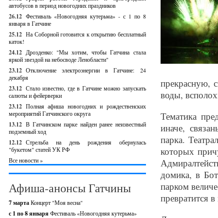
автобусов в период новогодних праздников
26.12
Фестиваль «Новогодняя кутерьма» - с 1 по 8
января в Гатчине
25.12
На Соборной готовится к открытию бесплатный
каток!
24.12
Дрозденко: "Мы хотим, чтобы Гатчина стала
яркой звездой на небосводе Ленобласти"
23.12
Отключение электроэнергии в Гатчине: 24
декабря
прекрасную, с
23.12
Стало известно, где в Гатчине можно запускать
воды, всполох
салюты и фейерверки
23.12
Полная афиша новогодних и рождественских
мероприятий Гатчинского округа
Тематика пре
13.12
В Гатчинском парке найден ранее неизвестный
иначе, связа
подземный ход
парка. Театра
12.12
Стрельба на день рождения обернулась
которых прич
"букетом" статей УК РФ
Все новости »
Адмиралтейст
домика, в Бо
Афиша-анонсы Гатчины
парком величе
превратится в
7 марта
Концерт "Моя весна"
с 1 по 8 января
Фестиваль «Новогодняя кутерьма»