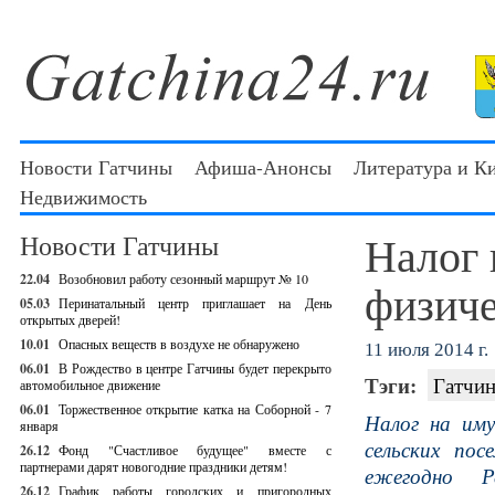
Новости Гатчины
Афиша-Анонсы
Литература и К
Недвижимость
Налог 
Новости Гатчины
22.04
Возобновил работу сезонный маршрут № 10
физиче
05.03
Перинатальный центр приглашает на День
открытых дверей!
10.01
Опасных веществ в воздухе не обнаружено
11 июля 2014 г.
06.01
В Рождество в центре Гатчины будет перекрыто
Тэги:
Гатчин
автомобильное движение
06.01
Торжественное открытие катка на Соборной - 7
Налог на иму
января
сельских пос
26.12
Фонд "Счастливое будущее" вместе с
партнерами дарят новогодние праздники детям!
ежегодно Р
26.12
График работы городских и пригородных