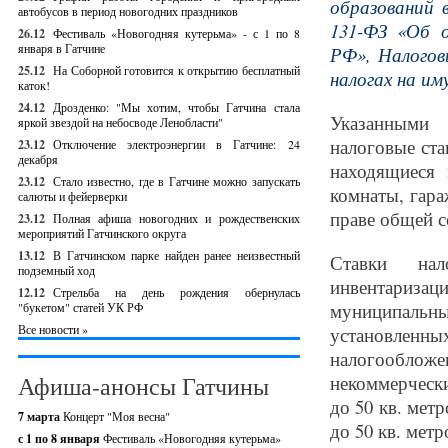
образований 
автобусов в период новогодних праздников
131-ФЗ «Об о
26.12
Фестиваль «Новогодняя кутерьма» - с 1 по 8
января в Гатчине
РФ», Налогов
25.12
На Соборной готовится к открытию бесплатный
налогах на им
каток!
24.12
Дрозденко: "Мы хотим, чтобы Гатчина стала
Указанными 
яркой звездой на небосводе Ленобласти"
налоговые ста
23.12
Отключение электроэнергии в Гатчине: 24
декабря
находящиеся 
23.12
Стало известно, где в Гатчине можно запускать
комнаты, гара
салюты и фейерверки
праве общей с
23.12
Полная афиша новогодних и рождественских
мероприятий Гатчинского округа
13.12
В Гатчинском парке найден ранее неизвестный
Ставки на
подземный ход
инвентариз
12.12
Стрельба на день рождения обернулась
муниципальны
"букетом" статей УК РФ
Все новости »
установлен
налогообложе
Афиша-анонсы Гатчины
некоммерческ
до 50 кв. мет
7 марта
Концерт "Моя весна"
до 50 кв. метр
с 1 по 8 января
Фестиваль «Новогодняя кутерьма»