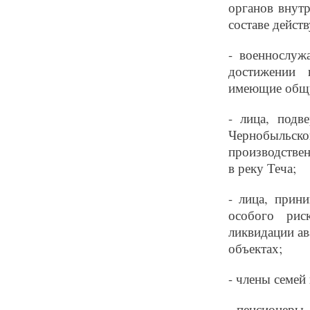
органов внутр
составе дейст
- военнослуж
достижении 
имеющие общу
- лица, подв
Чернобыльс
производстве
в реку Теча;
- лица, прин
особого рис
ликвидации ав
объектах;
- члены семей
- пенсионеры,