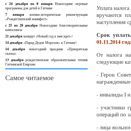
с 24 декабря по 8 января
Новогодние игровые
Уплата налога
программы для детей в Гатчине
вручаются пл
7 января
военно-историческая реконструкция
«Рождественский манифест»
наступления с
c 25 по 28 декабря
Новогодние благотворительные
киносеансы
Срок уплаты
21 декабря
концерт «Новый год к нам идет»!
01.11.2014 год
14 декабря
«Парад Дедов Морозов» в Гатчине!
14 декабря
новогодний праздник «Приоратская
сказка»
От налога н
13 декабря
рождественские образовательные чтения
следующие кат
Гатчинской Епархии
- Герои Сове
Самое читаемое
награжденные 
- инвалиды I и
- участники 
операций по 
- лица вольно