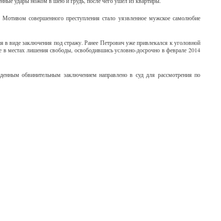
нные удары ножом в шею и грудь, после чего ушел из квартиры.
. Мотивом совершенного преступления стало уязвленное мужское самолюбие
я в виде заключения под стражу. Ранее Петрович уже привлекался к уголовной
ие в местах лишения свободы, освободившись условно-досрочно в феврале 2014
ржденным обвинительным заключением направлено в суд для рассмотрения по