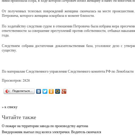
ними произошла ссора, в ходе которой Петрович избил женщину и нанес ей многочисле
От полученных телесных повреждений женщина скончалась на месте происшествия
Петровича, которого женщина оскорбила в момент близости.
По ходатайству следствия судом в отношении Петровича была избрана мера пресечени
ответственности за совершение преступлений против собственности, отбывал наказан
года.
Следствием собрана достаточная доказательственная база, уголовное дело с утве
существу.
По материалам Следственного управления Следственного комитета РФ по Ленобласти
Просмотров: 2828
Поделиться…
» к списку
Читайте также
О пожаре на территории завода по производству ацетона
Внедорожник выехал под колеса электрички. Водитель скончался