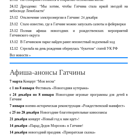
24.12
Дрозденко: "Мы хотим, чтобы Гатчина стала яркой звездой на
небосводе Ленобласти"
23.12
Отключение электроэнергии в Гатчине: 24 декабря
23.12
Стало известно, где в Гатчине можно запускать салюты и фейерверки
23.12
Полная афиша новогодних и рождественских мероприятий
Гатчинского округа
13.12
В Гатчинском парке найден ранее неизвестный подземный ход
12.12
Стрельба на день рождения обернулась "букетом" статей УК РФ
Все новости »
Афиша-анонсы Гатчины
7 марта
Концерт "Моя весна"
с 1 по 8 января
Фестиваль «Новогодняя кутерьма»
с 24 декабря по 8 января
Новогодние игровые программы для детей в
Гатчине
7 января
военно-историческая реконструкция «Рождественский манифест»
c 25 по 28 декабря
Новогодние благотворительные киносеансы
21 декабря
концерт «Новый год к нам идет»!
14 декабря
«Парад Дедов Морозов» в Гатчине!
14 декабря
новогодний праздник «Приоратская сказка»