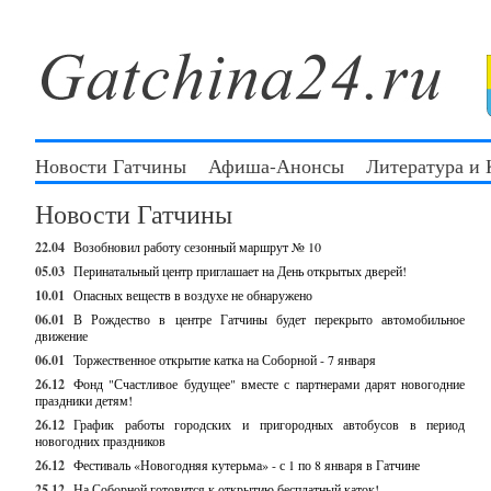
Новости Гатчины
Афиша-Анонсы
Литература и
Новости Гатчины
22.04
Возобновил работу сезонный маршрут № 10
05.03
Перинатальный центр приглашает на День открытых дверей!
10.01
Опасных веществ в воздухе не обнаружено
06.01
В Рождество в центре Гатчины будет перекрыто автомобильное
движение
06.01
Торжественное открытие катка на Соборной - 7 января
26.12
Фонд "Счастливое будущее" вместе с партнерами дарят новогодние
праздники детям!
26.12
График работы городских и пригородных автобусов в период
новогодних праздников
26.12
Фестиваль «Новогодняя кутерьма» - с 1 по 8 января в Гатчине
25.12
На Соборной готовится к открытию бесплатный каток!