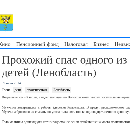
 Кино
Пенсионный фонд
Налоговая
Бизнес
Недви
Прохожий спас одного из
детей (Ленобласть)
09 июля 2014 г.
Тэги:
дети
происшествия
Ленобласть
Вчера вечером - 8 июля, в отдел полиции по Волосовскому району поступила информац
Мужчина возвращался с работы (деревня Коложицы). В пруду, расположенном ря
Мужчина бросился их спасать, но успел вытащить только одиннадцатилетнюю девочку.
Тело мальчика одиннадцати лет из водоема извлекли прибывшие на место происшестви