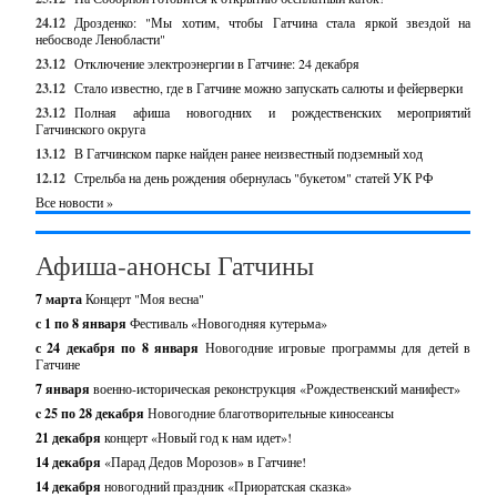
24.12
Дрозденко: "Мы хотим, чтобы Гатчина стала яркой звездой на
небосводе Ленобласти"
23.12
Отключение электроэнергии в Гатчине: 24 декабря
23.12
Стало известно, где в Гатчине можно запускать салюты и фейерверки
23.12
Полная афиша новогодних и рождественских мероприятий
Гатчинского округа
13.12
В Гатчинском парке найден ранее неизвестный подземный ход
12.12
Стрельба на день рождения обернулась "букетом" статей УК РФ
Все новости »
Афиша-анонсы Гатчины
7 марта
Концерт "Моя весна"
с 1 по 8 января
Фестиваль «Новогодняя кутерьма»
с 24 декабря по 8 января
Новогодние игровые программы для детей в
Гатчине
7 января
военно-историческая реконструкция «Рождественский манифест»
c 25 по 28 декабря
Новогодние благотворительные киносеансы
21 декабря
концерт «Новый год к нам идет»!
14 декабря
«Парад Дедов Морозов» в Гатчине!
14 декабря
новогодний праздник «Приоратская сказка»