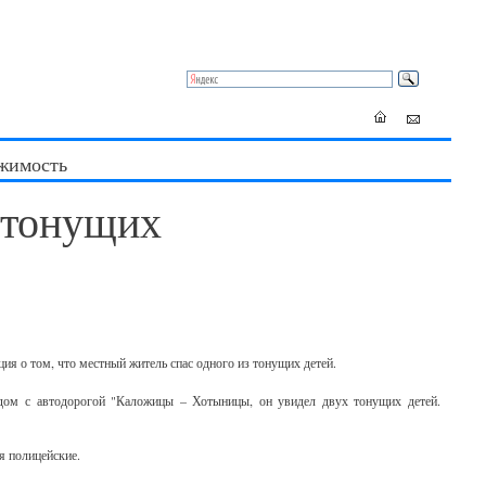
жимость
 тонущих
ия о том, что местный житель спас одного из тонущих детей.
дом с автодорогой "Каложицы – Хотыницы, он увидел двух тонущих детей.
я полицейские.