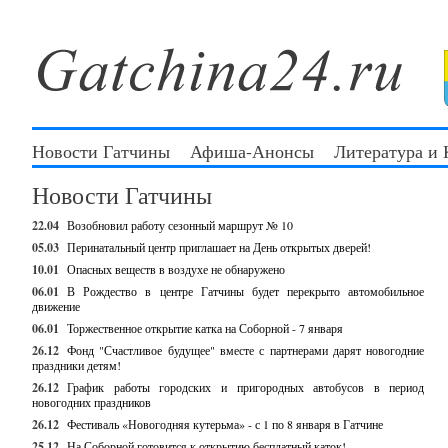
Новости Гатчины
Афиша-Анонсы
Литература и
Новости Гатчины
22.04
Возобновил работу сезонный маршрут № 10
05.03
Перинатальный центр приглашает на День открытых дверей!
10.01
Опасных веществ в воздухе не обнаружено
06.01
В Рождество в центре Гатчины будет перекрыто автомобильное
движение
06.01
Торжественное открытие катка на Соборной - 7 января
26.12
Фонд "Счастливое будущее" вместе с партнерами дарят новогодние
праздники детям!
26.12
График работы городских и пригородных автобусов в период
новогодних праздников
26.12
Фестиваль «Новогодняя кутерьма» - с 1 по 8 января в Гатчине
25.12
На Соборной готовится к открытию бесплатный каток!