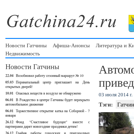
Новости Гатчины
Афиша-Анонсы
Литература и К
Недвижимость
Автом
Новости Гатчины
22.04
Возобновил работу сезонный маршрут № 10
привед
05.03
Перинатальный центр приглашает на День
открытых дверей!
10.01
Опасных веществ в воздухе не обнаружено
03 июля 2014 г.
06.01
В Рождество в центре Гатчины будет перекрыто
Тэги:
Гатчин
автомобильное движение
06.01
Торжественное открытие катка на Соборной - 7
января
26.12
Фонд "Счастливое будущее" вместе с
партнерами дарят новогодние праздники детям!
26.12
График работы городских и пригородных