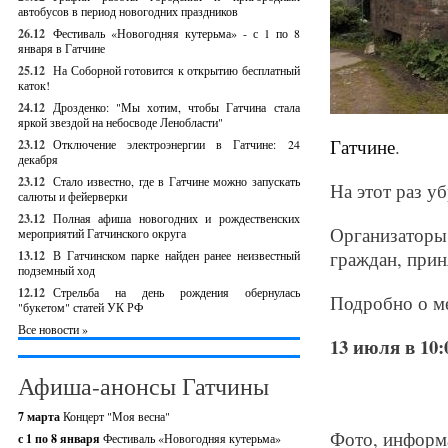
автобусов в период новогодних праздников
26.12
Фестиваль «Новогодняя кутерьма» - с 1 по 8
января в Гатчине
25.12
На Соборной готовится к открытию бесплатный
каток!
24.12
Дрозденко: "Мы хотим, чтобы Гатчина стала
яркой звездой на небосводе Ленобласти"
Гатчине
.
23.12
Отключение электроэнергии в Гатчине: 24
декабря
23.12
Стало известно, где в Гатчине можно запускать
На этот раз у
салюты и фейерверки
23.12
Полная афиша новогодних и рождественских
Организатор
мероприятий Гатчинского округа
граждан, прин
13.12
В Гатчинском парке найден ранее неизвестный
подземный ход
12.12
Стрельба на день рождения обернулась
Подробно о м
"букетом" статей УК РФ
Все новости »
13 июля в 10:
Афиша-анонсы Гатчины
7 марта
Концерт "Моя весна"
Фото, информа
с 1 по 8 января
Фестиваль «Новогодняя кутерьма»