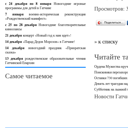
с 24 декабря по 8 января
Новогодние игровые
Просмотров: 
программы для детей в Гатчине
7 января
военно-историческая реконструкция
«Рождественский манифест»
Поделиться…
c 25 по 28 декабря
Новогодние благотворительные
киносеансы
21 декабря
концерт «Новый год к нам идет»!
» к списку
14 декабря
«Парад Дедов Морозов» в Гатчине!
14 декабря
новогодний праздник «Приоратская
сказка»
Читайте т
13 декабря
рождественские образовательные чтения
Гатчинской Епархии
Ордена Мужества вруч
Поисковики перезахоро
Самое читаемое
Останки 730 погибших
Девять лет трагедии н
Субботник на лыжной т
Новости Гатчи