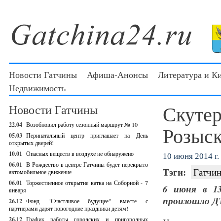
Новости Гатчины
Афиша-Анонсы
Литература и К
Недвижимость
Скутер
Новости Гатчины
22.04
Возобновил работу сезонный маршрут № 10
Розыск
05.03
Перинатальный центр приглашает на День
открытых дверей!
10.01
Опасных веществ в воздухе не обнаружено
10 июня 2014 г.
06.01
В Рождество в центре Гатчины будет перекрыто
Тэги:
Гатчин
автомобильное движение
06.01
Торжественное открытие катка на Соборной - 7
6 июня в 1
января
произошло Д
26.12
Фонд "Счастливое будущее" вместе с
партнерами дарят новогодние праздники детям!
26.12
График работы городских и пригородных