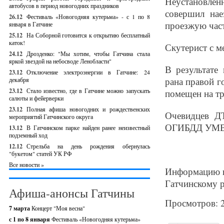
Неустановле
автобусов в период новогодних праздников
совершил нае
26.12
Фестиваль «Новогодняя кутерьма» - с 1 по 8
проезжую част
января в Гатчине
25.12
На Соборной готовится к открытию бесплатный
каток!
Скутерист с м
24.12
Дрозденко: "Мы хотим, чтобы Гатчина стала
яркой звездой на небосводе Ленобласти"
В результате
23.12
Отключение электроэнергии в Гатчине: 24
рана правой г
декабря
23.12
Стало известно, где в Гатчине можно запускать
помещен на тр
салюты и фейерверки
23.12
Полная афиша новогодних и рождественских
Очевидцев Д
мероприятий Гатчинского округа
ОГИБДД УМВД п
13.12
В Гатчинском парке найден ранее неизвестный
подземный ход
12.12
Стрельба на день рождения обернулась
"букетом" статей УК РФ
Все новости »
Информацию 
Гатчинскому 
Афиша-анонсы Гатчины
Просмотров: 
7 марта
Концерт "Моя весна"
с 1 по 8 января
Фестиваль «Новогодняя кутерьма»