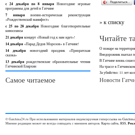
Поделиться…
с 24 декабря по 8 января
Новогодние игровые
программы для детей в Гатчине
7 января
военно-историческая реконструкция
«Рождественский манифест»
» к списку
c 25 по 28 декабря
Новогодние благотворительные
киносеансы
Читайте т
21 декабря
концерт «Новый год к нам идет»!
14 декабря
«Парад Дедов Морозов» в Гатчине!
О пожаре на территори
14 декабря
новогодний праздник «Приоратская
Внедорожник выехал по
сказка»
В Гатчине вновь сошел 
13 декабря
рождественские образовательные чтения
Гатчинской Епархии
На трассе в Гатчинско
За убийство: 11 лет ко
Самое читаемое
Новости Гатчи
© Gatchina24.ru При использовании материалов индексируемая гиперссылка на
Gatchina
Мнение редакции может не всегда совпадать с мнением авторов.
Карта сайта
,
RSS
,
Рек