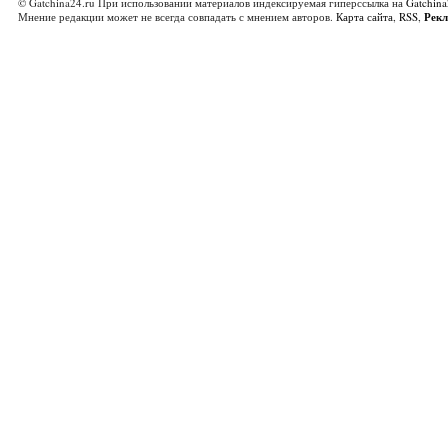
© Gatchina24.ru При использовании материалов индексируемая гиперссылка на
Gatchina
Мнение редакции может не всегда совпадать с мнением авторов.
Карта сайта
,
RSS
,
Рек