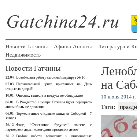
Новости Гатчины
Афиша-Анонсы
Литература и К
Недвижимость
Ленобл
Новости Гатчины
22.04
Возобновил работу сезонный маршрут № 10
на Саб
05.03
Перинатальный центр приглашает на День
открытых дверей!
10.01
Опасных веществ в воздухе не обнаружено
10 июня 2014 г.
06.01
В Рождество в центре Гатчины будет перекрыто
Тэги:
праздн
автомобильное движение
06.01
Торжественное открытие катка на Соборной - 7
января
26.12
Фонд "Счастливое будущее" вместе с
партнерами дарят новогодние праздники детям!
26.12
График работы городских и пригородных