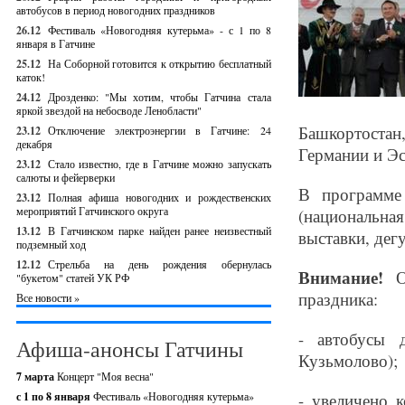
автобусов в период новогодних праздников
26.12
Фестиваль «Новогодняя кутерьма» - с 1 по 8
января в Гатчине
25.12
На Соборной готовится к открытию бесплатный
каток!
24.12
Дрозденко: "Мы хотим, чтобы Гатчина стала
яркой звездой на небосводе Ленобласти"
Башкортостан,
23.12
Отключение электроэнергии в Гатчине: 24
декабря
Германии и Эс
23.12
Стало известно, где в Гатчине можно запускать
салюты и фейерверки
В программе
23.12
Полная афиша новогодних и рождественских
мероприятий Гатчинского округа
(национальная
13.12
В Гатчинском парке найден ранее неизвестный
выставки, дег
подземный ход
12.12
Стрельба на день рождения обернулась
Внимание!
О
"букетом" статей УК РФ
праздника:
Все новости »
- автобусы 
Афиша-анонсы Гатчины
Кузьмолово);
7 марта
Концерт "Моя весна"
с 1 по 8 января
Фестиваль «Новогодняя кутерьма»
- увеличено 