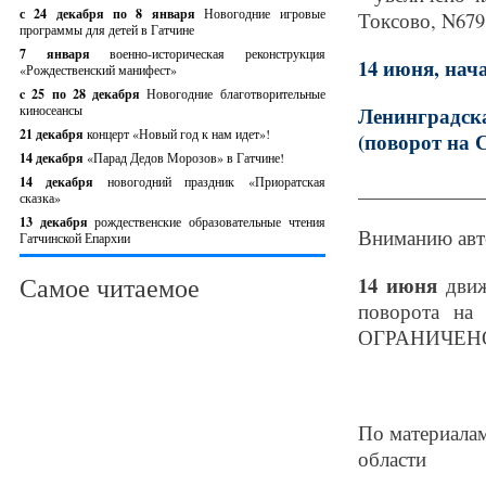
с 24 декабря по 8 января
Новогодние игровые
Токсово, N679 
программы для детей в Гатчине
7 января
военно-историческая реконструкция
14 июня, нача
«Рождественский манифест»
c 25 по 28 декабря
Новогодние благотворительные
киносеансы
Ленинградск
21 декабря
концерт «Новый год к нам идет»!
(поворот на 
14 декабря
«Парад Дедов Морозов» в Гатчине!
14 декабря
новогодний праздник «Приоратская
_____________
сказка»
13 декабря
рождественские образовательные чтения
Вниманию авт
Гатчинской Епархии
Самое читаемое
14 июня
движ
поворота на
ОГРАНИЧЕН
По материалам
области