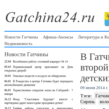
Новости Гатчины
Афиша-Анонсы
Литература и К
Недвижимость
В Гатч
Новости Гатчины
22.04
Возобновил работу сезонный маршрут № 10
второй
05.03
Перинатальный центр приглашает на День
открытых дверей!
детски
10.01
Опасных веществ в воздухе не обнаружено
06.01
В Рождество в центре Гатчины будет перекрыто
автомобильное движение
09 июня 2014 г.
06.01
Торжественное открытие катка на Соборной - 7
января
Тэги:
Гатчин
26.12
Фонд "Счастливое будущее" вместе с
Сирень
воло
партнерами дарят новогодние праздники детям!
26.12
График работы городских и пригородных