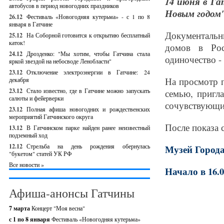
14 июня в Г
автобусов в период новогодних праздников
Новым годом"
26.12
Фестиваль «Новогодняя кутерьма» - с 1 по 8
января в Гатчине
Документальн
25.12
На Соборной готовится к открытию бесплатный
каток!
домов в Рос
24.12
Дрозденко: "Мы хотим, чтобы Гатчина стала
одиночество -
яркой звездой на небосводе Ленобласти"
23.12
Отключение электроэнергии в Гатчине: 24
На просмотр п
декабря
23.12
Стало известно, где в Гатчине можно запускать
семью, пригл
салюты и фейерверки
сочувствующи
23.12
Полная афиша новогодних и рождественских
мероприятий Гатчинского округа
После показа 
13.12
В Гатчинском парке найден ранее неизвестный
подземный ход
12.12
Стрельба на день рождения обернулась
Музей Города
"букетом" статей УК РФ
Все новости »
Начало в 16.0
Афиша-анонсы Гатчины
7 марта
Концерт "Моя весна"
с 1 по 8 января
Фестиваль «Новогодняя кутерьма»