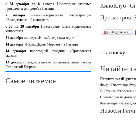
с 24 декабря по 8 января
Новогодние игровые
КиноКлуб "Сир
программы для детей в Гатчине
7 января
военно-историческая реконструкция
Просмотров: 
«Рождественский манифест»
c 25 по 28 декабря
Новогодние благотворительные
киносеансы
Поделиться…
21 декабря
концерт «Новый год к нам идет»!
14 декабря
«Парад Дедов Морозов» в Гатчине!
14 декабря
новогодний праздник «Приоратская
» к списку
сказка»
13 декабря
рождественские образовательные чтения
Читайте т
Гатчинской Епархии
Самое читаемое
Перинатальный центр п
Фонд "Счастливое буду
В Гатчине откроется кл
Сбежавшую из дома де
Коммунару - новый дет
Новости Гатчи