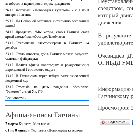
Неустановле
автобусов в период новогодних праздников
средством, со
26.12
Фестиваль «Новогодняя кутерьма» - с 1 по 8
который двиг
января в Гатчине
25.12
На Соборной готовится к открытию бесплатный
движения.
каток!
24.12
Дрозденко: "Мы хотим, чтобы Гатчина стала
В результат
яркой звездой на небосводе Ленобласти"
удовлетворит
23.12
Отключение электроэнергии в Гатчине: 24
декабря
23.12
Стало известно, где в Гатчине можно запускать
Очевидцев Д
салюты и фейерверки
ОГИБДД УМВД п
23.12
Полная афиша новогодних и рождественских
мероприятий Гатчинского округа
13.12
В Гатчинском парке найден ранее неизвестный
подземный ход
12.12
Стрельба на день рождения обернулась
Информацию 
"букетом" статей УК РФ
Гатчинскому 
Все новости »
Просмотров: 
Афиша-анонсы Гатчины
Поделиться…
7 марта
Концерт "Моя весна"
с 1 по 8 января
Фестиваль «Новогодняя кутерьма»