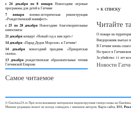
с 24 декабря по 8 января
Новогодние игровые
» к списку
программы для детей в Гатчине
7 января
военно-историческая реконструкция
«Рождественский манифест»
Читайте т
c 25 по 28 декабря
Новогодние благотворительные
киносеансы
О пожаре на территори
21 декабря
концерт «Новый год к нам идет»!
Внедорожник выехал по
14 декабря
«Парад Дедов Морозов» в Гатчине!
В Гатчине вновь сошел 
14 декабря
новогодний праздник «Приоратская
На трассе в Гатчинско
сказка»
За убийство: 11 лет ко
13 декабря
рождественские образовательные чтения
Новости Гатчи
Гатчинской Епархии
Самое читаемое
© Gatchina24.ru При использовании материалов индексируемая гиперссылка на
Gatchina
Мнение редакции может не всегда совпадать с мнением авторов.
Карта сайта
,
RSS
,
Рек