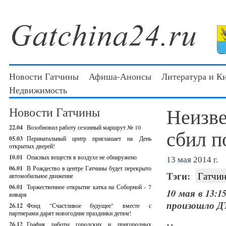
Новости Гатчины
Афиша-Анонсы
Литература и К
Недвижимость
Неизве
Новости Гатчины
22.04
Возобновил работу сезонный маршрут № 10
сбил п
05.03
Перинатальный центр приглашает на День
открытых дверей!
10.01
Опасных веществ в воздухе не обнаружено
13 мая 2014 г.
06.01
В Рождество в центре Гатчины будет перекрыто
Тэги:
Гатчин
автомобильное движение
06.01
Торжественное открытие катка на Соборной - 7
10 мая в 13:
января
произошло Д
26.12
Фонд "Счастливое будущее" вместе с
партнерами дарят новогодние праздники детям!
26.12
График работы городских и пригородных