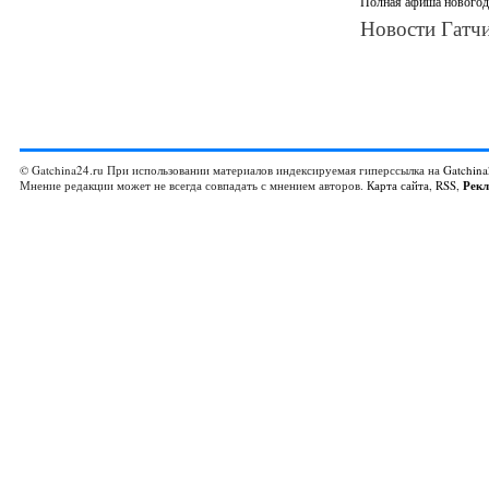
Полная афиша новогодн
Новости Гатчи
© Gatchina24.ru При использовании материалов индексируемая гиперссылка на
Gatchina
Мнение редакции может не всегда совпадать с мнением авторов.
Карта сайта
,
RSS
,
Рек