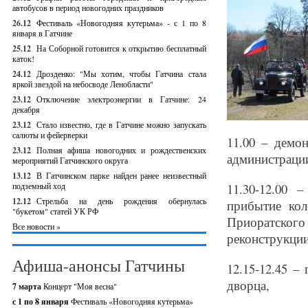
автобусов в период новогодних праздников
26.12
Фестиваль «Новогодняя кутерьма» - с 1 по 8
января в Гатчине
25.12
На Соборной готовится к открытию бесплатный
каток!
24.12
Дрозденко: "Мы хотим, чтобы Гатчина стала
яркой звездой на небосводе Ленобласти"
23.12
Отключение электроэнергии в Гатчине: 24
декабря
23.12
Стало известно, где в Гатчине можно запускать
салюты и фейерверки
11.00 – демон
23.12
Полная афиша новогодних и рождественских
администраци
мероприятий Гатчинского округа
13.12
В Гатчинском парке найден ранее неизвестный
подземный ход
11.30-12.00
12.12
Стрельба на день рождения обернулась
прибытие ко
"букетом" статей УК РФ
Приоратског
Все новости »
реконструкции
Афиша-анонсы Гатчины
12.15-12.45 
дворца,
7 марта
Концерт "Моя весна"
с 1 по 8 января
Фестиваль «Новогодняя кутерьма»