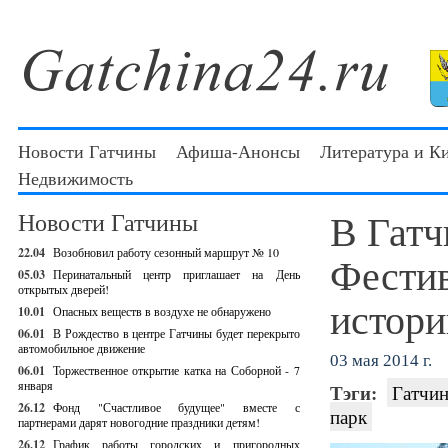
Новости Гатчины
Афиша-Анонсы
Литература и К
Недвижимость
В Гатч
Новости Гатчины
22.04
Возобновил работу сезонный маршрут № 10
Фестив
05.03
Перинатальный центр приглашает на День
открытых дверей!
истори
10.01
Опасных веществ в воздухе не обнаружено
06.01
В Рождество в центре Гатчины будет перекрыто
автомобильное движение
03 мая 2014 г.
06.01
Торжественное открытие катка на Соборной - 7
января
Тэги:
Гатчин
26.12
Фонд "Счастливое будущее" вместе с
парк
партнерами дарят новогодние праздники детям!
26.12
График работы городских и пригородных