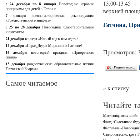
13.00-13.45 –
с 24 декабря по 8 января
Новогодние игровые
программы для детей в Гатчине
верхней площ
7 января
военно-историческая реконструкция
«Рождественский манифест»
Гатчина, Пр
c 25 по 28 декабря
Новогодние благотворительные
киносеансы
21 декабря
концерт «Новый год к нам идет»!
14 декабря
«Парад Дедов Морозов» в Гатчине!
Просмотров: 
14 декабря
новогодний праздник «Приоратская
сказка»
13 декабря
рождественские образовательные чтения
Поделиться…
Гатчинской Епархии
Самое читаемое
» к списку
Читайте т
Масленица всех зовёт -
Фонд "Счастливое буду
Фестиваль «Новогодняя 
Стало известно, где в 