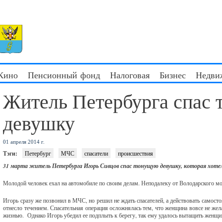
 Кино
Пенсионный фонд
Налоговая
Бизнес
Недви
Житель Петербурга спас
девушку
01 апреля 2014 г.
Тэги:
Петербург
МЧС
спасатели
происшествия
31 марта житель Петербурга Игорь Сивцов спас тонущую девушку, которая хоте
Молодой человек ехал на автомобиле по своим делам. Неподалеку от Володарского мос
Игорь сразу же позвонил в МЧС, но решил не ждать спасателей, а действовать самос
отнесло течением. Спасательная операция осложнялась тем, что женщина вовсе не жела
жизнью. Однако Игорь убедил ее подплыть к берегу, так ему удалось вытащить женщин