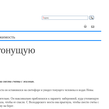
жимость
 тонущую
ла свести счеты с жизнью.
та он остановился на светофоре и увидел тонущего человека в водах Невы.
тоятельно. Он максимально приблизился к парапету набережной, куда утопающую
ла, чтобы ее спасли. С Володарского моста она прыгнула, чтобы свести счеты с
у на берег.