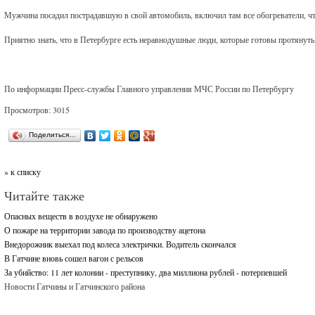
Мужчина посадил пострадавшую в свой автомобиль, включил там все обогреватели, ч
Приятно знать, что в Петербурге есть неравнодушные люди, которые готовы протянут
По информации Пресс-службы Главного управления МЧС России по Петербургу
Просмотров: 3015
Поделиться…
» к списку
Читайте также
Опасных веществ в воздухе не обнаружено
О пожаре на территории завода по производству ацетона
Внедорожник выехал под колеса электрички. Водитель скончался
В Гатчине вновь сошел вагон с рельсов
За убийство: 11 лет колонии - преступнику, два миллиона рублей - потерпевшей
Новости Гатчины и Гатчинского района