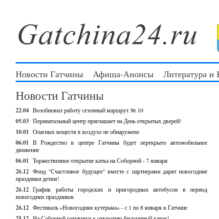
Новости Гатчины
Афиша-Анонсы
Литература и
Новости Гатчины
22.04
Возобновил работу сезонный маршрут № 10
05.03
Перинатальный центр приглашает на День открытых дверей!
10.01
Опасных веществ в воздухе не обнаружено
06.01
В Рождество в центре Гатчины будет перекрыто автомобильное
движение
06.01
Торжественное открытие катка на Соборной - 7 января
26.12
Фонд "Счастливое будущее" вместе с партнерами дарят новогодние
праздники детям!
26.12
График работы городских и пригородных автобусов в период
новогодних праздников
26.12
Фестиваль «Новогодняя кутерьма» - с 1 по 8 января в Гатчине
25.12
На Соборной готовится к открытию бесплатный каток!