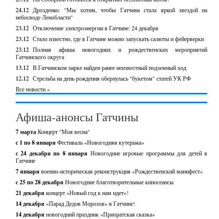
24.12
Дрозденко: "Мы хотим, чтобы Гатчина стала яркой звездой на
небосводе Ленобласти"
23.12
Отключение электроэнергии в Гатчине: 24 декабря
23.12
Стало известно, где в Гатчине можно запускать салюты и фейерверки
23.12
Полная афиша новогодних и рождественских мероприятий
Гатчинского округа
13.12
В Гатчинском парке найден ранее неизвестный подземный ход
12.12
Стрельба на день рождения обернулась "букетом" статей УК РФ
Все новости »
Афиша-анонсы Гатчины
7 марта
Концерт "Моя весна"
с 1 по 8 января
Фестиваль «Новогодняя кутерьма»
с 24 декабря по 8 января
Новогодние игровые программы для детей в
Гатчине
7 января
военно-историческая реконструкция «Рождественский манифест»
c 25 по 28 декабря
Новогодние благотворительные киносеансы
21 декабря
концерт «Новый год к нам идет»!
14 декабря
«Парад Дедов Морозов» в Гатчине!
14 декабря
новогодний праздник «Приоратская сказка»