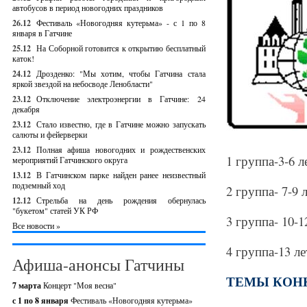
автобусов в период новогодних праздников
26.12
Фестиваль «Новогодняя кутерьма» - с 1 по 8
января в Гатчине
25.12
На Соборной готовится к открытию бесплатный
каток!
24.12
Дрозденко: "Мы хотим, чтобы Гатчина стала
яркой звездой на небосводе Ленобласти"
23.12
Отключение электроэнергии в Гатчине: 24
декабря
23.12
Стало известно, где в Гатчине можно запускать
салюты и фейерверки
23.12
Полная афиша новогодних и рождественских
1 группа-3-6 л
мероприятий Гатчинского округа
13.12
В Гатчинском парке найден ранее неизвестный
подземный ход
2 группа- 7-9 л
12.12
Стрельба на день рождения обернулась
"букетом" статей УК РФ
3 группа- 10-1
Все новости »
4 группа-13 ле
Афиша-анонсы Гатчины
ТЕМЫ КОН
7 марта
Концерт "Моя весна"
с 1 по 8 января
Фестиваль «Новогодняя кутерьма»