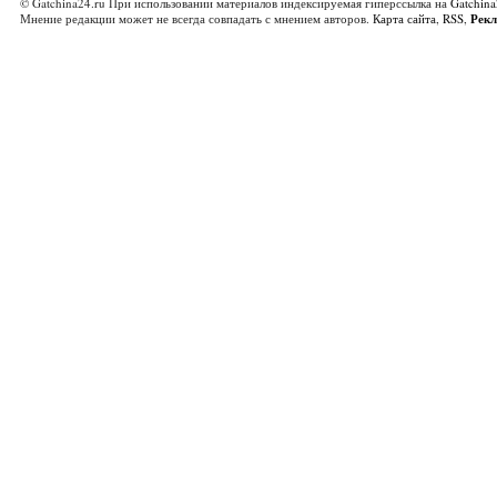
© Gatchina24.ru При использовании материалов индексируемая гиперссылка на
Gatchina
Мнение редакции может не всегда совпадать с мнением авторов.
Карта сайта
,
RSS
,
Рек