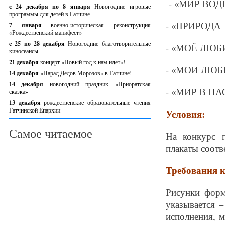
- «МИР ВОД
с 24 декабря по 8 января
Новогодние игровые
программы для детей в Гатчине
- «ПРИРОДА 
7 января
военно-историческая реконструкция
«Рождественский манифест»
c 25 по 28 декабря
Новогодние благотворительные
- «МОЁ ЛЮ
киносеансы
21 декабря
концерт «Новый год к нам идет»!
- «МОИ ЛЮ
14 декабря
«Парад Дедов Морозов» в Гатчине!
14 декабря
новогодний праздник «Приоратская
- «МИР В Н
сказка»
13 декабря
рождественские образовательные чтения
Гатчинской Епархии
Условия:
Самое читаемое
На конкурс п
плакаты соотв
Требования 
Рисунки форм
указывается –
исполнения, 