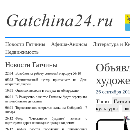
Новости Гатчины
Афиша-Анонсы
Литература и К
Недвижимость
Объявл
Новости Гатчины
22.04
Возобновил работу сезонный маршрут № 10
художе
05.03
Перинатальный центр приглашает на День
открытых дверей!
10.01
Опасных веществ в воздухе не обнаружено
26 сентября 201
06.01
В Рождество в центре Гатчины будет перекрыто
Тэги:
Гатчин
автомобильное движение
культуры
эк
06.01
Торжественное открытие катка на Соборной - 7
января
26.12
Фонд "Счастливое будущее" вместе с
партнерами дарят новогодние праздники детям!
26.12
График работы городских и пригородных