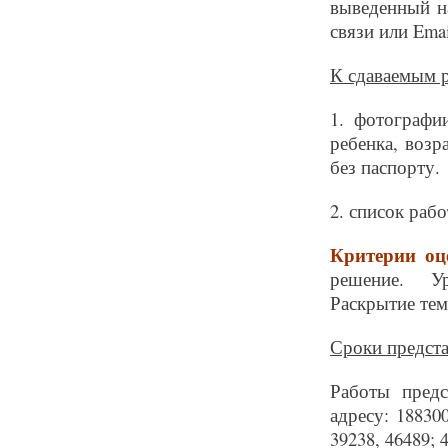
выведенный н
связи или Emai
К сдаваемым р
1. фотографи
ребенка, возр
без паспорту.
2. список раб
Критерии оц
решение. Ур
Раскрытие тем
Сроки представ
Работы предс
адресу: 18830
39238, 46489; 