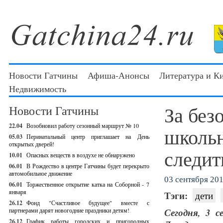
Новости Гатчины
Афиша-Анонсы
Литература и К
Недвижимость
За без
Новости Гатчины
22.04
Возобновил работу сезонный маршрут № 10
школьн
05.03
Перинатальный центр приглашает на День
открытых дверей!
следит
10.01
Опасных веществ в воздухе не обнаружено
06.01
В Рождество в центре Гатчины будет перекрыто
автомобильное движение
03 сентября 201
06.01
Торжественное открытие катка на Соборной - 7
января
Тэги:
дети
26.12
Фонд "Счастливое будущее" вместе с
партнерами дарят новогодние праздники детям!
Сегодня, 3 
26.12
График работы городских и пригородных