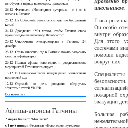
Дрозденко пр
автобусов в период новогодних праздников
школьников.
26.12
Фестиваль «Новогодняя кутерьма» - с 1 по 8
января в Гатчине
Глава регион
25.12
На Соборной готовится к открытию бесплатный
каток!
Он особо отме
24.12
Дрозденко: "Мы хотим, чтобы Гатчина стала
внутри образ
яркой звездой на небосводе Ленобласти"
Для этого у
23.12
Отключение электроэнергии в Гатчине: 24
декабря
системами ви
23.12
Стало известно, где в Гатчине можно запускать
помощи видео
салюты и фейерверки
вокруг них.
23.12
Полная афиша новогодних и рождественских
мероприятий Гатчинского округа
Специалист
13.12
В Гатчинском парке найден ранее неизвестный
подземный ход
безопасности
12.12
Стрельба на день рождения обернулась
сигнализаци
"букетом" статей УК РФ
пожарной охр
Все новости »
эвакуации дет
Афиша-анонсы Гатчины
Большая раб
7 марта
Концерт "Моя весна"
нежелательной
с 1 по 8 января
Фестиваль «Новогодняя кутерьма»
школе установ