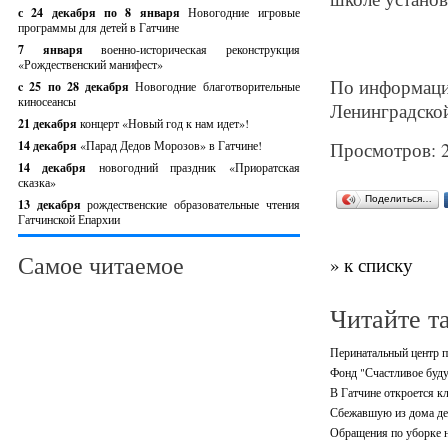
с 24 декабря по 8 января
Новогодние игровые
программы для детей в Гатчине
7 января
военно-историческая реконструкция
«Рождественский манифест»
По информаци
c 25 по 28 декабря
Новогодние благотворительные
киносеансы
Ленинградской
21 декабря
концерт «Новый год к нам идет»!
14 декабря
«Парад Дедов Морозов» в Гатчине!
Просмотров: 
14 декабря
новогодний праздник «Приоратская
сказка»
Поделиться…
13 декабря
рождественские образовательные чтения
Гатчинской Епархии
Самое читаемое
» к списку
Читайте т
Перинатальный центр п
Фонд "Счастливое буду
В Гатчине откроется кл
Сбежавшую из дома де
Обращения по уборке н