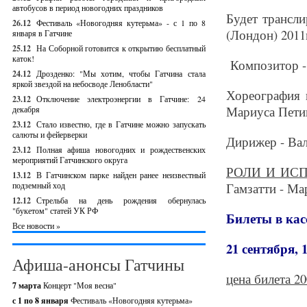
автобусов в период новогодних праздников
Будет трансли
26.12
Фестиваль «Новогодняя кутерьма» - с 1 по 8
(Лондон) 2011
января в Гатчине
25.12
На Соборной готовится к открытию бесплатный
каток!
Композитор -
24.12
Дрозденко: "Мы хотим, чтобы Гатчина стала
яркой звездой на небосводе Ленобласти"
Хореография 
23.12
Отключение электроэнергии в Гатчине: 24
Мариуса Пети
декабря
23.12
Стало известно, где в Гатчине можно запускать
салюты и фейерверки
Дирижер - Ва
23.12
Полная афиша новогодних и рождественских
мероприятий Гатчинского округа
РОЛИ И ИС
13.12
В Гатчинском парке найден ранее неизвестный
подземный ход
Гамзатти - Ма
12.12
Стрельба на день рождения обернулась
"букетом" статей УК РФ
Билеты в кас
Все новости »
21 сентября, 1
Афиша-анонсы Гатчины
цена билета 2
7 марта
Концерт "Моя весна"
с 1 по 8 января
Фестиваль «Новогодняя кутерьма»