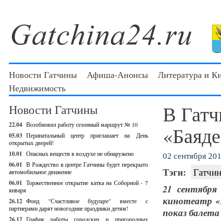
Новости Гатчины
Афиша-Анонсы
Литература и К
Недвижимость
В Гатч
Новости Гатчины
22.04
Возобновил работу сезонный маршрут № 10
«Баяде
05.03
Перинатальный центр приглашает на День
открытых дверей!
10.01
Опасных веществ в воздухе не обнаружено
02 сентября 201
06.01
В Рождество в центре Гатчины будет перекрыто
Тэги:
Гатчин
автомобильное движение
06.01
Торжественное открытие катка на Соборной - 7
21 сентября
января
кинотеатр «
26.12
Фонд "Счастливое будущее" вместе с
партнерами дарят новогодние праздники детям!
показ балета
26.12
График работы городских и пригородных