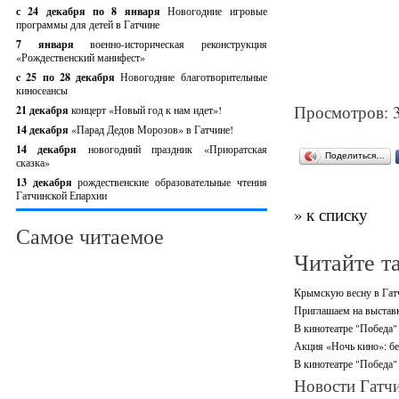
с 24 декабря по 8 января
Новогодние игровые
программы для детей в Гатчине
7 января
военно-историческая реконструкция
«Рождественский манифест»
c 25 по 28 декабря
Новогодние благотворительные
киносеансы
Просмотров: 
21 декабря
концерт «Новый год к нам идет»!
14 декабря
«Парад Дедов Морозов» в Гатчине!
14 декабря
новогодний праздник «Приоратская
Поделиться…
сказка»
13 декабря
рождественские образовательные чтения
Гатчинской Епархии
» к списку
Самое читаемое
Читайте т
Крымскую весну в Гат
Приглашаем на выставк
В кинотеатре "Победа"
Акция «Ночь кино»: бе
В кинотеатре "Победа
Новости Гатчи