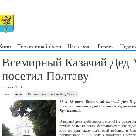
 Кино
Пенсионный фонд
Налоговая
Бизнес
Недви
Всемирный Казачий Дед 
посетил Полтаву
22 июля 2013 г.
Тэги:
дети
Всемирный Казачий Дед Мороз
17 и 18 июля Всемирный Казачий Дед Мор
посетил славный город Полтаву в Украине п
Красниковой.
В первый день пребывания Василий Петрович отп
вручил больным детям благотворительные подар
этот же день сказочный герой побывал в Свя
построенного в 1809 году к 100-летию Полтавс