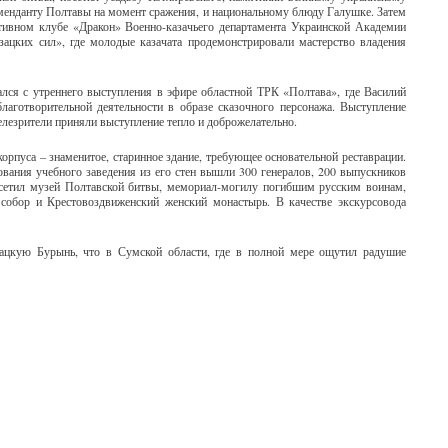
менданту Полтавы на момент сражения, и национальному блюду Галушке. Затем
тивном клубе «Дракон» Военно-казачьего департамента Украинской Академии
ацких сил», где молодые казачата продемонстрировали мастерство владения
ался с утреннего выступления в эфире областной ТРК «Полтава», где Василий
благотворительной деятельности в образе сказочного персонажа. Выступление
елезрители приняли выступление тепло и доброжелательно.
рпуса – знаменитое, старинное здание, требующее основательной реставрации.
ания учебного заведения из его стен вышли 300 генералов, 200 выпускников
сетил музей Полтавской битвы, мемориал-могилу погибшим русским воинам,
обор и Крестовоздвиженский женский монастырь. В качестве экскурсовода
ацкую Бурынь, что в Сумской области, где в полной мере ощутил радушие