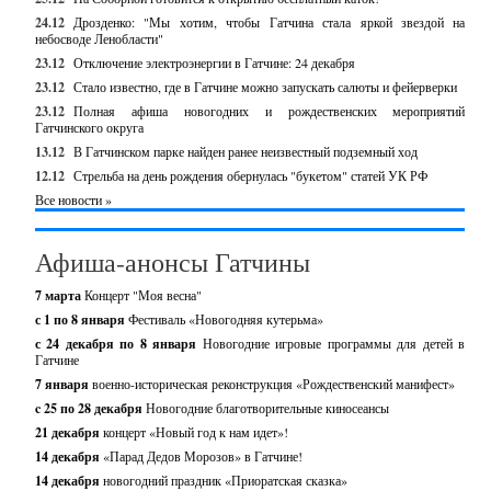
24.12
Дрозденко: "Мы хотим, чтобы Гатчина стала яркой звездой на
небосводе Ленобласти"
23.12
Отключение электроэнергии в Гатчине: 24 декабря
23.12
Стало известно, где в Гатчине можно запускать салюты и фейерверки
23.12
Полная афиша новогодних и рождественских мероприятий
Гатчинского округа
13.12
В Гатчинском парке найден ранее неизвестный подземный ход
12.12
Стрельба на день рождения обернулась "букетом" статей УК РФ
Все новости »
Афиша-анонсы Гатчины
7 марта
Концерт "Моя весна"
с 1 по 8 января
Фестиваль «Новогодняя кутерьма»
с 24 декабря по 8 января
Новогодние игровые программы для детей в
Гатчине
7 января
военно-историческая реконструкция «Рождественский манифест»
c 25 по 28 декабря
Новогодние благотворительные киносеансы
21 декабря
концерт «Новый год к нам идет»!
14 декабря
«Парад Дедов Морозов» в Гатчине!
14 декабря
новогодний праздник «Приоратская сказка»