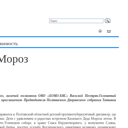
жимость
Мороз
оз, казачий полковник ОКО «БОКО-БКС» Василий Пестряк-Головатый
о приглашению Предводителя Полтавского Дворянского собрания Татьяны
равился в Полтавский областной детский противотуберкулёзный диспансер, где
ки. Дети с удивлением и радостью встретили Казачьего Деда Мороза летом. В
то-Успенском соборе, в храме Спаса Нерукотворного, у монумента Славы,
кой битвы, посетил усадьбу Котляревского, памятники великому украинскому