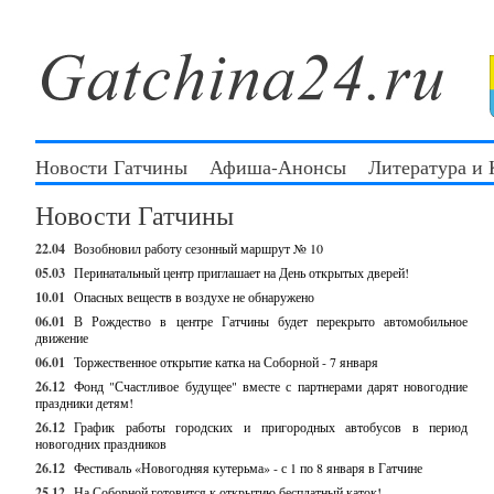
Новости Гатчины
Афиша-Анонсы
Литература и
Новости Гатчины
22.04
Возобновил работу сезонный маршрут № 10
05.03
Перинатальный центр приглашает на День открытых дверей!
10.01
Опасных веществ в воздухе не обнаружено
06.01
В Рождество в центре Гатчины будет перекрыто автомобильное
движение
06.01
Торжественное открытие катка на Соборной - 7 января
26.12
Фонд "Счастливое будущее" вместе с партнерами дарят новогодние
праздники детям!
26.12
График работы городских и пригородных автобусов в период
новогодних праздников
26.12
Фестиваль «Новогодняя кутерьма» - с 1 по 8 января в Гатчине
25.12
На Соборной готовится к открытию бесплатный каток!