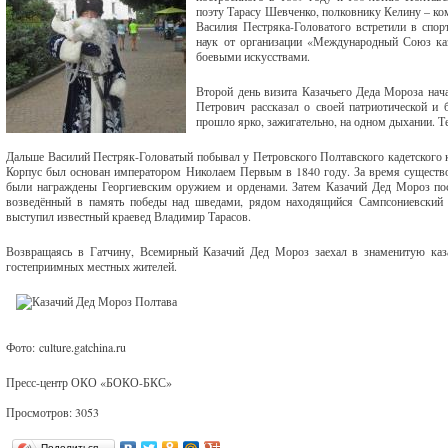
поэту Тарасу Шевченко, полковнику Келину – ко
Василия Пестряка-Головатого встретили в спор
наук от организации «Международный Союз каз
боевыми искусствами.
Второй день визита Казачьего Деда Мороза нач
Петрович рассказал о своей патриотической и 
прошло ярко, зажигательно, на одном дыхании. Т
Дальше Василий Пестряк-Головатый побывал у Петровского Полтавского кадетского ко
Корпус был основан императором Николаем Первым в 1840 году. За время существов
были награждены Георгиевским оружием и орденами. Затем Казачий Дед Мороз по
возведённый в память победы над шведами, рядом находящийся Сампсониевский с
выступил известный краевед Владимир Тарасов.
Возвращаясь в Гатчину, Всемирный Казачий Дед Мороз заехал в знаменитую каз
гостеприимных местных жителей.
Фото: culture.gatchina.ru
Пресс-центр ОКО «БОКО-БКС»
Просмотров: 3053
Поделиться…