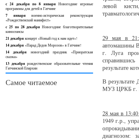
с 24 декабря по 8 января
Новогодние игровые
левой кист
программы для детей в Гатчине
травматологич
7 января
военно-историческая реконструкция
«Рождественский манифест»
c 25 по 28 декабря
Новогодние благотворительные
киносеансы
29 мая в 21
21 декабря
концерт «Новый год к нам идет»!
автомашины ВА
14 декабря
«Парад Дедов Морозов» в Гатчине!
г. Луга про
14 декабря
новогодний праздник «Приоратская
сказка»
справившись
13 декабря
рождественские образовательные чтения
результате кот
Гатчинской Епархии
Самое читаемое
В результате 
МУЗ ЦРКБ г. 
28 мая в 13:4
1949 г.р., уп
опрокидыван
диагнозом: з