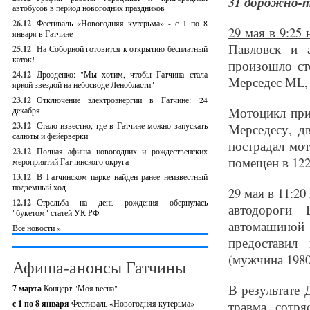
31 дорожно-
автобусов в период новогодних праздников
26.12
Фестиваль «Новогодняя кутерьма» - с 1 по 8
29 мая в 9:25
января в Гатчине
Павловск и 
25.12
На Соборной готовится к открытию бесплатный
каток!
произошло ст
24.12
Дрозденко: "Мы хотим, чтобы Гатчина стала
Мерседес ML, 
яркой звездой на небосводе Ленобласти"
23.12
Отключение электроэнергии в Гатчине: 24
Мотоцикл при
декабря
23.12
Стало известно, где в Гатчине можно запускать
Мерседесу, д
салюты и фейерверки
пострадал мот
23.12
Полная афиша новогодних и рождественских
помещен в 122
мероприятий Гатчинского округа
13.12
В Гатчинском парке найден ранее неизвестный
подземный ход
29 мая в 11:20
12.12
Стрельба на день рождения обернулась
автодороги 
"букетом" статей УК РФ
автомашиной
Все новости »
предоставил
(мужчина 1980г
Афиша-анонсы Гатчины
В результате 
7 марта
Концерт "Моя весна"
с 1 по 8 января
Фестиваль «Новогодняя кутерьма»
травма, сотря