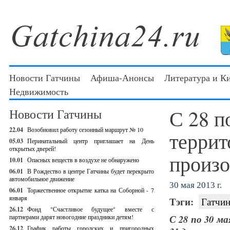
Новости Гатчины
Афиша-Анонсы
Литература и К
Недвижимость
С 28 п
Новости Гатчины
22.04
Возобновил работу сезонный маршрут № 10
террит
05.03
Перинатальный центр приглашает на День
открытых дверей!
произ
10.01
Опасных веществ в воздухе не обнаружено
06.01
В Рождество в центре Гатчины будет перекрыто
автомобильное движение
30 мая 2013 г.
06.01
Торжественное открытие катка на Соборной - 7
января
Тэги:
Гатчин
26.12
Фонд "Счастливое будущее" вместе с
партнерами дарят новогодние праздники детям!
С 28 по 30 м
26.12
График работы городских и пригородных