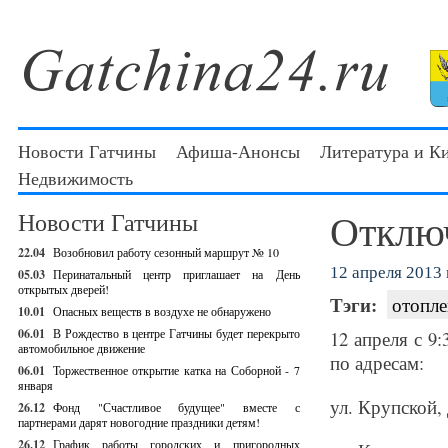
Новости Гатчины
Афиша-Анонсы
Литература и К
Недвижимость
Отклю
Новости Гатчины
22.04
Возобновил работу сезонный маршрут № 10
12 апреля 2013 г
05.03
Перинатальный центр приглашает на День
открытых дверей!
Тэги:
отопле
10.01
Опасных веществ в воздухе не обнаружено
06.01
В Рождество в центре Гатчины будет перекрыто
12 апреля с 9
автомобильное движение
по адресам:
06.01
Торжественное открытие катка на Соборной - 7
января
ул. Крупской, д
26.12
Фонд "Счастливое будущее" вместе с
партнерами дарят новогодние праздники детям!
26.12
График работы городских и пригородных