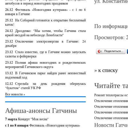
ул. Константин
автобусов в период новогодних праздников
26.12
Фестиваль «Новогодняя кутерьма» - с 1 по 8
января в Гатчине
25.12
На Соборной готовится к открытию бесплатный
каток!
По информац
24.12
Дрозденко: "Мы хотим, чтобы Гатчина стала
яркой звездой на небосводе Ленобласти"
Просмотров: 
23.12
Отключение электроэнергии в Гатчине: 24
декабря
23.12
Стало известно, где в Гатчине можно запускать
Поделиться…
салюты и фейерверки
23.12
Полная афиша новогодних и рождественских
мероприятий Гатчинского округа
» к списку
13.12
В Гатчинском парке найден ранее неизвестный
подземный ход
Читайте т
12.12
Стрельба на день рождения обернулась
"букетом" статей УК РФ
Все новости »
Ремонт теплотрассы ос
Отключение отопления,
Отключение отопления 
Афиша-анонсы Гатчины
Отключение отопления 
Отключение отопления 
7 марта
Концерт "Моя весна"
Новости Гатчи
с 1 по 8 января
Фестиваль «Новогодняя кутерьма»