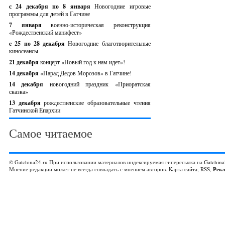
с 24 декабря по 8 января
Новогодние игровые
программы для детей в Гатчине
7 января
военно-историческая реконструкция
«Рождественский манифест»
c 25 по 28 декабря
Новогодние благотворительные
киносеансы
21 декабря
концерт «Новый год к нам идет»!
14 декабря
«Парад Дедов Морозов» в Гатчине!
14 декабря
новогодний праздник «Приоратская
сказка»
13 декабря
рождественские образовательные чтения
Гатчинской Епархии
Самое читаемое
© Gatchina24.ru При использовании материалов индексируемая гиперссылка на
Gatchina
Мнение редакции может не всегда совпадать с мнением авторов.
Карта сайта
,
RSS
,
Рек