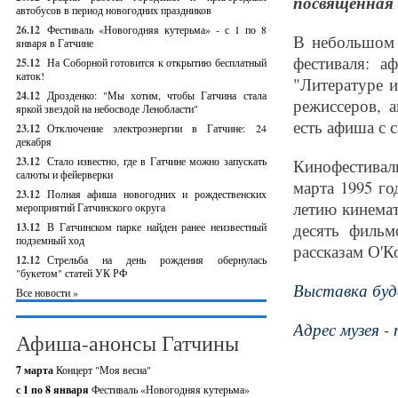
посвященная
автобусов в период новогодних праздников
26.12
Фестиваль «Новогодняя кутерьма» - с 1 по 8
В небольшом 
января в Гатчине
фестиваля: а
25.12
На Соборной готовится к открытию бесплатный
каток!
"Литературе и
24.12
Дрозденко: "Мы хотим, чтобы Гатчина стала
режиссеров, а
яркой звездой на небосводе Ленобласти"
есть афиша с 
23.12
Отключение электроэнергии в Гатчине: 24
декабря
23.12
Стало известно, где в Гатчине можно запускать
Кинофестивал
салюты и фейерверки
марта 1995 г
23.12
Полная афиша новогодних и рождественских
летию кинемат
мероприятий Гатчинского округа
десять фильм
13.12
В Гатчинском парке найден ранее неизвестный
подземный ход
рассказам О'К
12.12
Стрельба на день рождения обернулась
"букетом" статей УК РФ
Выставка буде
Все новости »
Адрес музея - 
Афиша-анонсы Гатчины
7 марта
Концерт "Моя весна"
с 1 по 8 января
Фестиваль «Новогодняя кутерьма»