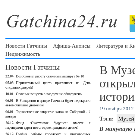
Новости Гатчины
Афиша-Анонсы
Литература и К
Недвижимость
В Музе
Новости Гатчины
22.04
Возобновил работу сезонный маршрут № 10
открыл
05.03
Перинатальный центр приглашает на День
открытых дверей!
истори
10.01
Опасных веществ в воздухе не обнаружено
06.01
В Рождество в центре Гатчины будет перекрыто
автомобильное движение
19 ноября 2012 
06.01
Торжественное открытие катка на Соборной - 7
января
Тэги:
Музей 
26.12
Фонд "Счастливое будущее" вместе с
партнерами дарят новогодние праздники детям!
В минувшую 
26.12
График работы городских и пригородных