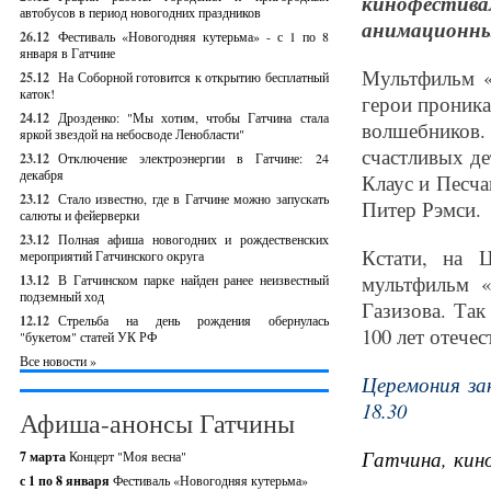
кинофести
автобусов в период новогодних праздников
анимационны
26.12
Фестиваль «Новогодняя кутерьма» - с 1 по 8
января в Гатчине
Мультфильм «
25.12
На Соборной готовится к открытию бесплатный
каток!
герои проника
24.12
Дрозденко: "Мы хотим, чтобы Гатчина стала
волшебников
яркой звездой на небосводе Ленобласти"
счастливых де
23.12
Отключение электроэнергии в Гатчине: 24
декабря
Клаус и Песча
23.12
Стало известно, где в Гатчине можно запускать
Питер Рэмси.
салюты и фейерверки
23.12
Полная афиша новогодних и рождественских
Кстати, на 
мероприятий Гатчинского округа
мультфильм «
13.12
В Гатчинском парке найден ранее неизвестный
подземный ход
Газизова. Та
12.12
Стрельба на день рождения обернулась
100 лет отече
"букетом" статей УК РФ
Все новости »
Церемония за
18.30
Афиша-анонсы Гатчины
Гатчина, кин
7 марта
Концерт "Моя весна"
с 1 по 8 января
Фестиваль «Новогодняя кутерьма»