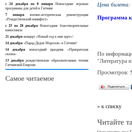
Цена билета
:
с 24 декабря по 8 января
Новогодние игровые
программы для детей в Гатчине
7 января
военно-историческая реконструкция
Программа к
«Рождественский манифест»
c 25 по 28 декабря
Новогодние благотворительные
киносеансы
21 декабря
концерт «Новый год к нам идет»!
14 декабря
«Парад Дедов Морозов» в Гатчине!
14 декабря
новогодний праздник «Приоратская
По информаци
сказка»
"Литература и
13 декабря
рождественские образовательные чтения
Гатчинской Епархии
Просмотров: 
Самое читаемое
Поделиться…
» к списку
Читайте т
Стало известно, где в 