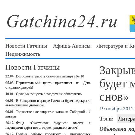
Новости Гатчины
Афиша-Анонсы
Литература и К
Недвижимость
Закрыв
Новости Гатчины
22.04
Возобновил работу сезонный маршрут № 10
будет 
05.03
Перинатальный центр приглашает на День
открытых дверей!
снов»
10.01
Опасных веществ в воздухе не обнаружено
06.01
В Рождество в центре Гатчины будет перекрыто
автомобильное движение
19 ноября 2012 
06.01
Торжественное открытие катка на Соборной - 7
января
Тэги:
Литера
26.12
Фонд "Счастливое будущее" вместе с
партнерами дарят новогодние праздники детям!
Объявлена к
26.12
График работы городских и пригородных