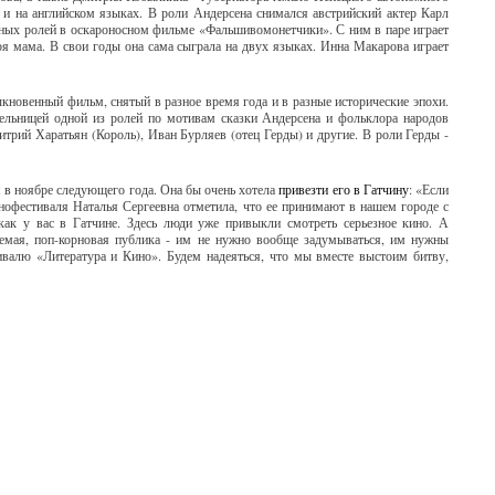
 и на английском языках. В роли Андерсена снимался австрийский актер Карл
ных ролей в оскароносном фильме «Фальшивомонетчики». С ним в паре играет
 мама. В свои годы она сама сыграла на двух языках. Инна Макарова играет
кновенный фильм, снятый в разное время года и в разные исторические эпохи.
ельницей одной из ролей по мотивам сказки Андерсена и фольклора народов
трий Харатьян (Король), Иван Бурляев (отец Герды) и другие. В роли Герды -
 в ноябре следующего года. Она бы очень хотела
привезти его в Гатчину
: «Если
инофестиваля Наталья Сергеевна отметила, что ее принимают в нашем городе с
ак у вас в Гатчине. Здесь люди уже привыкли смотреть серьезное кино. А
аемая, поп-корновая публика - им не нужно вообще задумываться, им нужны
ивалю «Литература и Кино». Будем надеяться, что мы вместе выстоим битву,