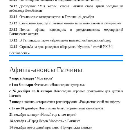
24.12
Дрозденко: "Мы хотим, чтобы Гатчина стала яркой звездой на
небосводе Ленобласти"
23.12
Отключение электроэнергии в Гатчине: 24 декабря
23.12
Стало известно, где в Гатчине можно запускать салюты и фейерверки
23.12
Полная афиша новогодних и рождественских мероприятий
Гатчинского округа
13.12
В Гатчинском парке найден ранее неизвестный подземный ход
12.12
Стрельба на день рождения обернулась "букетом" статей УК РФ
Все новости »
Афиша-анонсы Гатчины
7 марта
Концерт "Моя весна"
с 1 по 8 января
Фестиваль «Новогодняя кутерьма»
с 24 декабря по 8 января
Новогодние игровые программы для детей в
Гатчине
7 января
военно-историческая реконструкция «Рождественский манифест»
c 25 по 28 декабря
Новогодние благотворительные киносеансы
21 декабря
концерт «Новый год к нам идет»!
14 декабря
«Парад Дедов Морозов» в Гатчине!
14 декабря
новогодний праздник «Приоратская сказка»