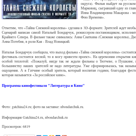
округа). Фильм выйдет на русском
Марковиц, сыгравший одну из глав
Инна Владимировна Макарова - моя
Фею Времени».
Отметим, что «Тайна Снежной королевы» сделана в 3D-формате. Зрителей ждет необы
Сценарий написан самой Натальей Бондарчук, режиссером-постановщиком, исполнит
Крайнего Севера. В фильме также снимались: Анна Снаткина (Снежная королева), Дми
Анна Потебня, в роли Кая - Влад Новицкий.
Наталья Бондарчук сообщила, что выход фильма «Тайна снежной королевы» состоится
фестиваль состоится весной, то я могу привезти проект». На церемонии открытия к
особой теплотой: «Пожалуй, нигде так не ждали фильмы о Тютчеве, о Пушкине, к
большинству наших зрителей не надо литературы. Уже сформировалась, так назыв
ощущения. А в Гатчине особый зритель, который воспитан годами, благодаря фест
которая называется «За российское кино».
Программа кинофестиваля "Литература и Кино"
Фото: gatchina24.ru; фото на заставке: nbondarchuk.ru.
Информация Gatchina24.ru, nbondarchuk.ru
Просмотров: 6819