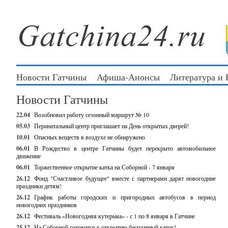
Новости Гатчины
Афиша-Анонсы
Литература и
Новости Гатчины
22.04
Возобновил работу сезонный маршрут № 10
05.03
Перинатальный центр приглашает на День открытых дверей!
10.01
Опасных веществ в воздухе не обнаружено
06.01
В Рождество в центре Гатчины будет перекрыто автомобильное
движение
06.01
Торжественное открытие катка на Соборной - 7 января
26.12
Фонд "Счастливое будущее" вместе с партнерами дарят новогодние
праздники детям!
26.12
График работы городских и пригородных автобусов в период
новогодних праздников
26.12
Фестиваль «Новогодняя кутерьма» - с 1 по 8 января в Гатчине
25.12
На Соборной готовится к открытию бесплатный каток!