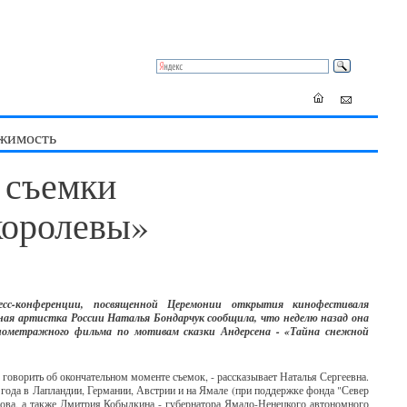
жимость
 съемки
королевы»
с-конференции, посвященной Церемонии открытия кинофестиваля
ная артистка России Наталья Бондарчук сообщила, что неделю назад она
лнометражного фильма по мотивам сказки Андерсена - «Тайна снежной
у говорить об окончательном моменте съемок, - рассказывает Наталья Сергеевна.
 года в Лапландии, Германии, Австрии и на Ямале (при поддержке фонда "Север
лова, а также Дмитрия Кобылкина - губернатора Ямало-Ненецкого автономного