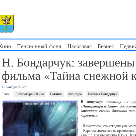
 Кино
Пенсионный фонд
Налоговая
Бизнес
Недви
Н. Бондарчук: завершены
фильма «Тайна снежной 
19 ноября 2012 г.
Тэги:
Литература и Кино
Гатчина
культура
Наталья Бондарчук
В минувшую пятницу на прес
«Литература и Кино», Заслужен
закончила съемки большого по
королевы».
«Я счастлива, что сегодня уже мог
- Картина снималась на протяжении
- наш!", его президента Юрия Неё