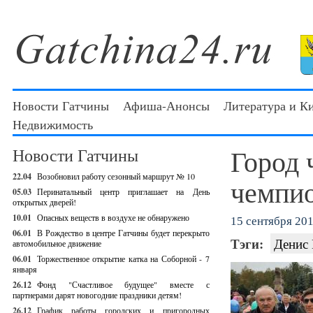
Новости Гатчины
Афиша-Анонсы
Литература и К
Недвижимость
Город 
Новости Гатчины
22.04
Возобновил работу сезонный маршрут № 10
чемпио
05.03
Перинатальный центр приглашает на День
открытых дверей!
10.01
Опасных веществ в воздухе не обнаружено
15 сентября 201
06.01
В Рождество в центре Гатчины будет перекрыто
Тэги:
Денис 
автомобильное движение
06.01
Торжественное открытие катка на Соборной - 7
января
26.12
Фонд "Счастливое будущее" вместе с
партнерами дарят новогодние праздники детям!
26.12
График работы городских и пригородных