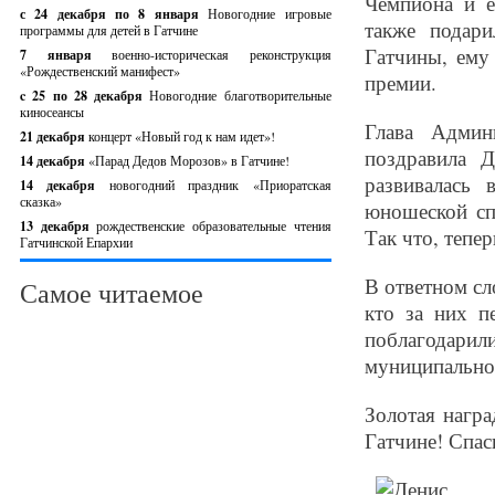
Чемпиона и е
с 24 декабря по 8 января
Новогодние игровые
также подари
программы для детей в Гатчине
Гатчины, ему
7 января
военно-историческая реконструкция
«Рождественский манифест»
премии.
c 25 по 28 декабря
Новогодние благотворительные
киносеансы
Глава Админ
21 декабря
концерт «Новый год к нам идет»!
поздравила Д
14 декабря
«Парад Дедов Морозов» в Гатчине!
развивалась
14 декабря
новогодний праздник «Приоратская
сказка»
юношеской сп
13 декабря
рождественские образовательные чтения
Так что, тепе
Гатчинской Епархии
В ответном сл
Самое читаемое
кто за них п
поблагодар
муниципальног
Золотая награ
Гатчине! Спас