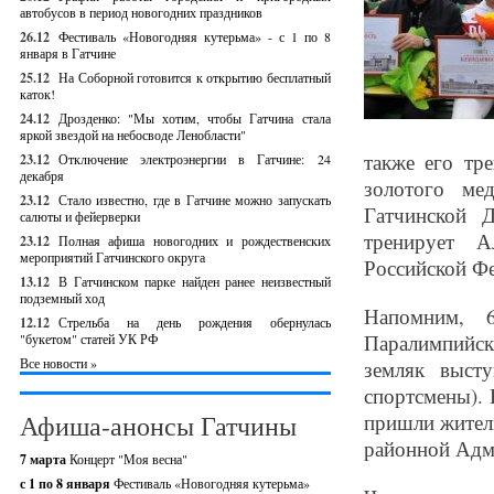
автобусов в период новогодних праздников
26.12
Фестиваль «Новогодняя кутерьма» - с 1 по 8
января в Гатчине
25.12
На Соборной готовится к открытию бесплатный
каток!
24.12
Дрозденко: "Мы хотим, чтобы Гатчина стала
яркой звездой на небосводе Ленобласти"
также его тр
23.12
Отключение электроэнергии в Гатчине: 24
декабря
золотого ме
23.12
Стало известно, где в Гатчине можно запускать
Гатчинской 
салюты и фейерверки
тренирует А
23.12
Полная афиша новогодних и рождественских
мероприятий Гатчинского округа
Российской Ф
13.12
В Гатчинском парке найден ранее неизвестный
подземный ход
Напомним, 6
12.12
Стрельба на день рождения обернулась
Паралимпийск
"букетом" статей УК РФ
Все новости »
земляк выст
спортсмены). 
Афиша-анонсы Гатчины
пришли жители
районной Адм
7 марта
Концерт "Моя весна"
с 1 по 8 января
Фестиваль «Новогодняя кутерьма»