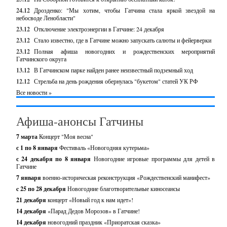
24.12
Дрозденко: "Мы хотим, чтобы Гатчина стала яркой звездой на
небосводе Ленобласти"
23.12
Отключение электроэнергии в Гатчине: 24 декабря
23.12
Стало известно, где в Гатчине можно запускать салюты и фейерверки
23.12
Полная афиша новогодних и рождественских мероприятий
Гатчинского округа
13.12
В Гатчинском парке найден ранее неизвестный подземный ход
12.12
Стрельба на день рождения обернулась "букетом" статей УК РФ
Все новости »
Афиша-анонсы Гатчины
7 марта
Концерт "Моя весна"
с 1 по 8 января
Фестиваль «Новогодняя кутерьма»
с 24 декабря по 8 января
Новогодние игровые программы для детей в
Гатчине
7 января
военно-историческая реконструкция «Рождественский манифест»
c 25 по 28 декабря
Новогодние благотворительные киносеансы
21 декабря
концерт «Новый год к нам идет»!
14 декабря
«Парад Дедов Морозов» в Гатчине!
14 декабря
новогодний праздник «Приоратская сказка»