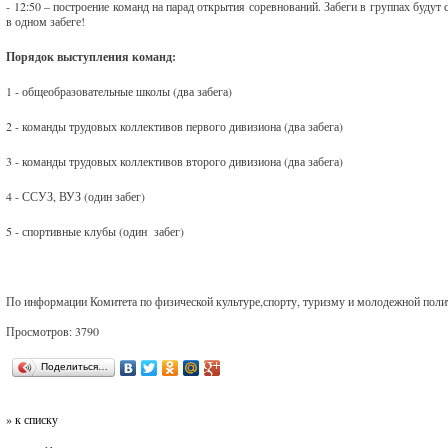
- 12:50 – построение команд на парад открытия соревнований. Забеги в группах буд
в одном забеге!
Порядок выступления команд:
1 - общеобразовательные школы (два забега)
2 - команды трудовых коллективов первого дивизиона (два забега)
3 - команды трудовых коллективов второго дивизиона (два забега)
4 - ССУЗ, ВУЗ (один забег)
5 - спортивные клубы (один забег)
По информации Комитета по физической культуре,спорту, туризму и молодежной пол
Просмотров: 3790
Поделиться…
» к списку