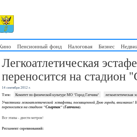
 Кино
Пенсионный фонд
Налоговая
Бизнес
Недви
Легкоатлетическая эстафе
переносится на стадион "
14 сентября 2012 г.
Тэги:
Комитет по физической культуре МО "Город Гатчина"
легкоатлетическая э
Участники легкоатлетической эстафеты, посвященной Дню города, внимание! Н
переносится на стадион
"Спартак" (Гатчина)
.
Все этапы - двести метров!
Регламент соревнований: