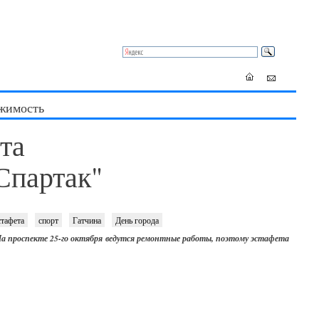
жимость
та
Спартак"
стафета
спорт
Гатчина
День города
а проспекте 25-го октября ведутся ремонтные работы, поэтому эстафета