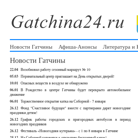
Новости Гатчины
Афиша-Анонсы
Литература и
Новости Гатчины
22.04
Возобновил работу сезонный маршрут № 10
05.03
Перинатальный центр приглашает на День открытых дверей!
10.01
Опасных веществ в воздухе не обнаружено
06.01
В Рождество в центре Гатчины будет перекрыто автомобильное
движение
06.01
Торжественное открытие катка на Соборной - 7 января
26.12
Фонд "Счастливое будущее" вместе с партнерами дарят новогодние
праздники детям!
26.12
График работы городских и пригородных автобусов в период
новогодних праздников
26.12
Фестиваль «Новогодняя кутерьма» - с 1 по 8 января в Гатчине
25.12
На Соборной готовится к открытию бесплатный каток!