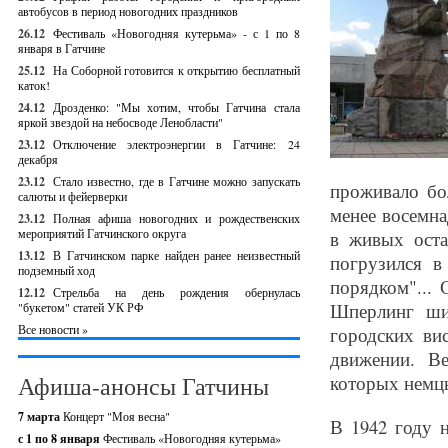
автобусов в период новогодних праздников
26.12
Фестиваль «Новогодняя кутерьма» - с 1 по 8
января в Гатчине
25.12
На Соборной готовится к открытию бесплатный
каток!
24.12
Дрозденко: "Мы хотим, чтобы Гатчина стала
яркой звездой на небосводе Ленобласти"
23.12
Отключение электроэнергии в Гатчине: 24
декабря
23.12
Стало известно, где в Гатчине можно запускать
проживало бо
салюты и фейерверки
менее восемна
23.12
Полная афиша новогодних и рождественских
мероприятий Гатчинского округа
в живых оста
13.12
В Гатчинском парке найден ранее неизвестный
погрузился 
подземный ход
порядком"... 
12.12
Стрельба на день рождения обернулась
Шперлинг ши
"букетом" статей УК РФ
Все новости »
городских ви
движении. В
Афиша-анонсы Гатчины
которых немцы
7 марта
Концерт "Моя весна"
В 1942 году 
с 1 по 8 января
Фестиваль «Новогодняя кутерьма»