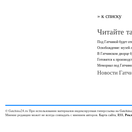
» к списку
Читайте т
Под Гатчиной будет о
Освобождение: музей-з
В Гатчинском дворце б
Готовятся к производс
Мемориал под Гатчиной
Новости Гатчи
© Gatchina24.ru При использовании материалов индексируемая гиперссылка на
Gatchina
Мнение редакции может не всегда совпадать с мнением авторов.
Карта сайта
,
RSS
,
Рек