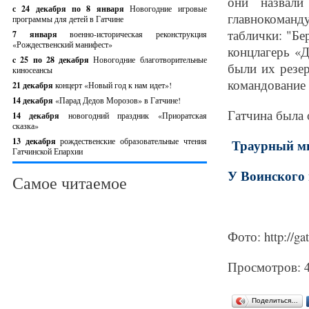
они назвал
с 24 декабря по 8 января
Новогодние игровые
главнокома
программы для детей в Гатчине
таблички: "Бе
7 января
военно-историческая реконструкция
«Рождественский манифест»
концлагерь «
c 25 по 28 декабря
Новогодние благотворительные
были их резер
киносеансы
командование 
21 декабря
концерт «Новый год к нам идет»!
14 декабря
«Парад Дедов Морозов» в Гатчине!
Гатчина была 
14 декабря
новогодний праздник «Приоратская
сказка»
13 декабря
рождественские образовательные чтения
Траурный ми
Гатчинской Епархии
У Воинского
Самое читаемое
Фото: http://ga
Просмотров: 
Поделиться…