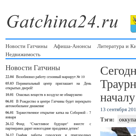
Новости Гатчины
Афиша-Анонсы
Литература и К
Недвижимость
Сегодн
Новости Гатчины
22.04
Возобновил работу сезонный маршрут № 10
Траур
05.03
Перинатальный центр приглашает на День
открытых дверей!
началу
10.01
Опасных веществ в воздухе не обнаружено
06.01
В Рождество в центре Гатчины будет перекрыто
автомобильное движение
13 сентября 201
06.01
Торжественное открытие катка на Соборной - 7
января
Тэги:
оккупа
26.12
Фонд "Счастливое будущее" вместе с
партнерами дарят новогодние праздники детям!
26.12
График работы городских и пригородных