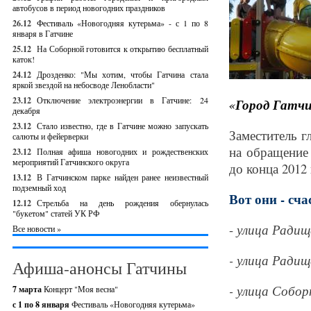
автобусов в период новогодних праздников
26.12
Фестиваль «Новогодняя кутерьма» - с 1 по 8
января в Гатчине
25.12
На Соборной готовится к открытию бесплатный
каток!
24.12
Дрозденко: "Мы хотим, чтобы Гатчина стала
яркой звездой на небосводе Ленобласти"
23.12
Отключение электроэнергии в Гатчине: 24
«
Город Гатч
декабря
23.12
Стало известно, где в Гатчине можно запускать
Заместитель г
салюты и фейерверки
на обращение 
23.12
Полная афиша новогодних и рождественских
мероприятий Гатчинского округа
до конца 2012
13.12
В Гатчинском парке найден ранее неизвестный
подземный ход
Вот они - сча
12.12
Стрельба на день рождения обернулась
"букетом" статей УК РФ
-
улица Радище
Все новости »
- улица Радище
Афиша-анонсы Гатчины
- улица Соборн
7 марта
Концерт "Моя весна"
с 1 по 8 января
Фестиваль «Новогодняя кутерьма»