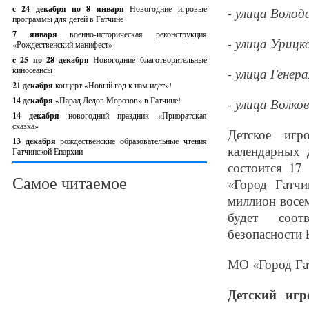
с 24 декабря по 8 января
Новогодние игровые
- улица Волода
программы для детей в Гатчине
7 января
военно-историческая реконструкция
- улица Урицко
«Рождественский манифест»
c 25 по 28 декабря
Новогодние благотворительные
киносеансы
- улица Генер
21 декабря
концерт «Новый год к нам идет»!
14 декабря
«Парад Дедов Морозов» в Гатчине!
- улица Волков
14 декабря
новогодний праздник «Приоратская
сказка»
Детское игр
13 декабря
рождественские образовательные чтения
календарных 
Гатчинской Епархии
состоится 17
Самое читаемое
«Город Гатч
миллион восем
будет соотв
безопасности 
МО «Город Гат
Детский игр