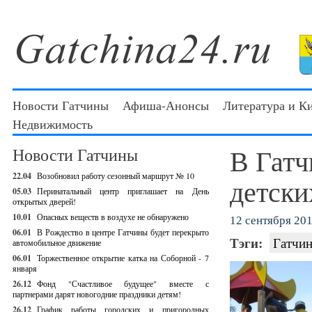
Новости Гатчины
Афиша-Анонсы
Литература и К
Недвижимость
В Гатч
Новости Гатчины
22.04
Возобновил работу сезонный маршрут № 10
детски
05.03
Перинатальный центр приглашает на День
открытых дверей!
10.01
Опасных веществ в воздухе не обнаружено
12 сентября 201
06.01
В Рождество в центре Гатчины будет перекрыто
Тэги:
Гатчин
автомобильное движение
06.01
Торжественное открытие катка на Соборной - 7
января
26.12
Фонд "Счастливое будущее" вместе с
партнерами дарят новогодние праздники детям!
26.12
График работы городских и пригородных