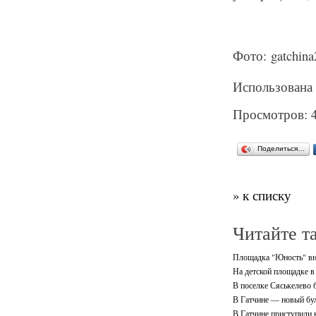
Фото: gatchina
Использована 
Просмотров: 
Поделиться…
» к списку
Читайте т
Площадка "Юность" вно
На детской площадке в
В поселке Сяськелево 
В Гатчине — новый бу
В Гатчине приступили 