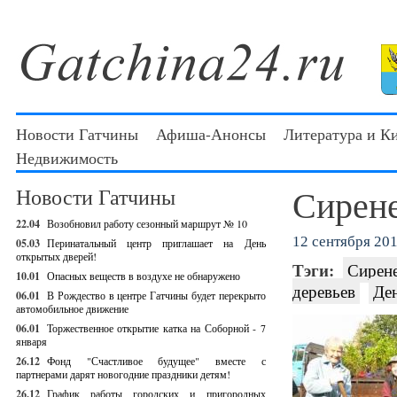
Новости Гатчины
Афиша-Анонсы
Литература и К
Недвижимость
Сирене
Новости Гатчины
22.04
Возобновил работу сезонный маршрут № 10
12 сентября 201
05.03
Перинатальный центр приглашает на День
открытых дверей!
Тэги:
Сирене
10.01
Опасных веществ в воздухе не обнаружено
деревьев
Ден
06.01
В Рождество в центре Гатчины будет перекрыто
автомобильное движение
06.01
Торжественное открытие катка на Соборной - 7
января
26.12
Фонд "Счастливое будущее" вместе с
партнерами дарят новогодние праздники детям!
26.12
График работы городских и пригородных