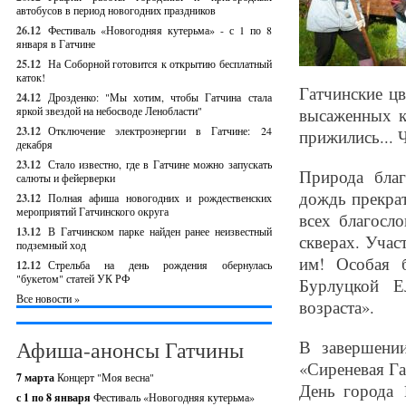
автобусов в период новогодних праздников
26.12
Фестиваль «Новогодняя кутерьма» - с 1 по 8
января в Гатчине
25.12
На Соборной готовится к открытию бесплатный
каток!
Гатчинские ц
24.12
Дрозденко: "Мы хотим, чтобы Гатчина стала
яркой звездой на небосводе Ленобласти"
высаженных к
23.12
Отключение электроэнергии в Гатчине: 24
прижились... 
декабря
23.12
Стало известно, где в Гатчине можно запускать
Природа благ
салюты и фейерверки
дождь прекра
23.12
Полная афиша новогодних и рождественских
мероприятий Гатчинского округа
всех благосл
13.12
В Гатчинском парке найден ранее неизвестный
скверах. Учас
подземный ход
им! Особая 
12.12
Стрельба на день рождения обернулась
"букетом" статей УК РФ
Бурлуцкой Е
Все новости »
возраста».
Афиша-анонсы Гатчины
В завершени
«Сиреневая Га
7 марта
Концерт "Моя весна"
День города 
с 1 по 8 января
Фестиваль «Новогодняя кутерьма»