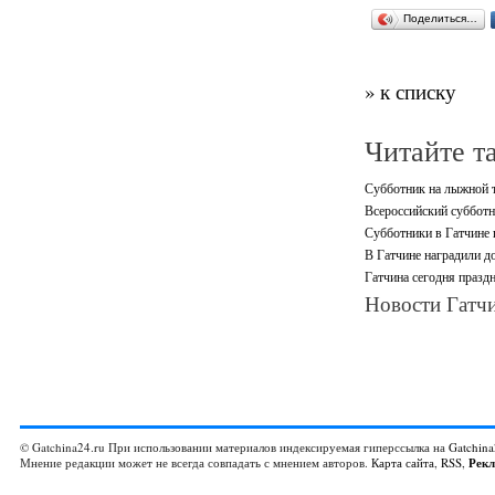
Поделиться…
» к списку
Читайте т
Субботник на лыжной т
Всероссийский субботни
Субботники в Гатчине п
В Гатчине наградили до
Гатчина сегодня празд
Новости Гатчи
© Gatchina24.ru При использовании материалов индексируемая гиперссылка на
Gatchina
Мнение редакции может не всегда совпадать с мнением авторов.
Карта сайта
,
RSS
,
Рек