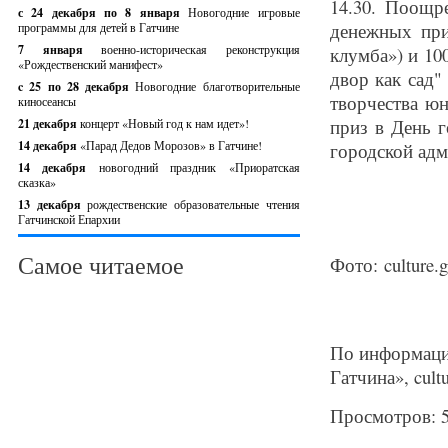
14.30. Поощр
с 24 декабря по 8 января
Новогодние игровые
денежных при
программы для детей в Гатчине
7 января
военно-историческая реконструкция
клумба») и 10
«Рождественский манифест»
двор как сад"
c 25 по 28 декабря
Новогодние благотворительные
творчества юн
киносеансы
приз в День 
21 декабря
концерт «Новый год к нам идет»!
14 декабря
«Парад Дедов Морозов» в Гатчине!
городской адм
14 декабря
новогодний праздник «Приоратская
сказка»
13 декабря
рождественские образовательные чтения
Гатчинской Епархии
Самое читаемое
Фото: culture.g
По информаци
Гатчина», cultu
Просмотров: 