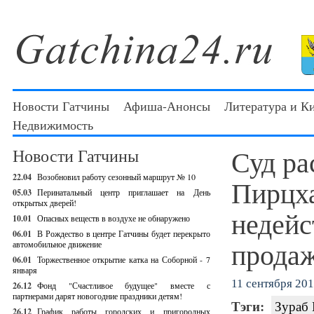
Новости Гатчины
Афиша-Анонсы
Литература и К
Недвижимость
Суд ра
Новости Гатчины
22.04
Возобновил работу сезонный маршрут № 10
Пирцха
05.03
Перинатальный центр приглашает на День
открытых дверей!
недейс
10.01
Опасных веществ в воздухе не обнаружено
06.01
В Рождество в центре Гатчины будет перекрыто
прода
автомобильное движение
06.01
Торжественное открытие катка на Соборной - 7
января
11 сентября 2012
26.12
Фонд "Счастливое будущее" вместе с
партнерами дарят новогодние праздники детям!
Тэги:
Зураб 
26.12
График работы городских и пригородных