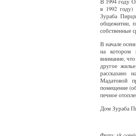
В 1994 году 
в 1992 году)
Зураба Пирцх
общежитии, п
собственные с
В начале осени
на котором 
внимание, что
другое жиль
рассказано 
Мадатовой п
помещение (об
печное отопле
Дом Зураба Пи
Фото: vk.com/