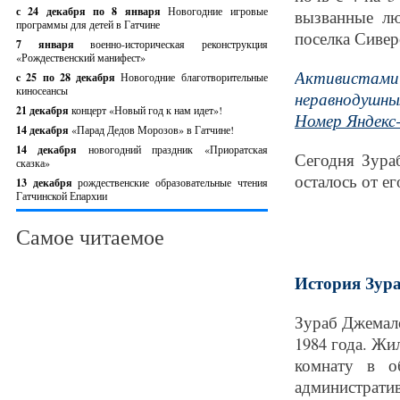
с 24 декабря по 8 января
Новогодние игровые
вызванные л
программы для детей в Гатчине
поселка Сивер
7 января
военно-историческая реконструкция
«Рождественский манифест»
Активистам
c 25 по 28 декабря
Новогодние благотворительные
киносеансы
неравнодушны
21 декабря
концерт «Новый год к нам идет»!
Номер Яндекс-
14 декабря
«Парад Дедов Морозов» в Гатчине!
14 декабря
новогодний праздник «Приоратская
Сегодня Зура
сказка»
осталось от ег
13 декабря
рождественские образовательные чтения
Гатчинской Епархии
Самое читаемое
История Зур
Зураб Джемал
1984 года. Жи
комнату в о
администрат