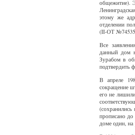
общежитие). Э
Ленинградская
этому же адр
отделении по
(II-ОТ №74535
Все заявлен
данный дом н
Зурабом в об
подтвердить ф
В апреле 19
сокращение шт
его не лишил
соответству
(сохранились
прописано до 
доме один, на