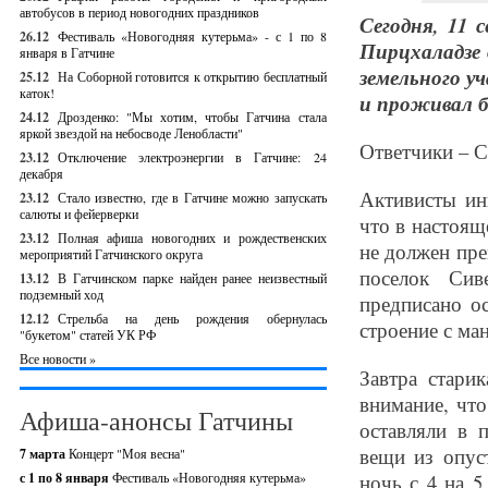
автобусов в период новогодних праздников
Сегодня, 11 
26.12
Фестиваль «Новогодняя кутерьма» - с 1 по 8
Пирцхаладзе
января в Гатчине
земельного у
25.12
На Соборной готовится к открытию бесплатный
каток!
и проживал бо
24.12
Дрозденко: "Мы хотим, чтобы Гатчина стала
яркой звездой на небосводе Ленобласти"
Ответчики – С
23.12
Отключение электроэнергии в Гатчине: 24
декабря
Активисты ин
23.12
Стало известно, где в Гатчине можно запускать
салюты и фейерверки
что в настоящ
23.12
Полная афиша новогодних и рождественских
не должен пре
мероприятий Гатчинского округа
поселок Сив
13.12
В Гатчинском парке найден ранее неизвестный
подземный ход
предписано о
12.12
Стрельба на день рождения обернулась
строение с ма
"букетом" статей УК РФ
Все новости »
Завтра стари
внимание, что
Афиша-анонсы Гатчины
оставляли в 
вещи из опус
7 марта
Концерт "Моя весна"
с 1 по 8 января
Фестиваль «Новогодняя кутерьма»
ночь с 4 на 5