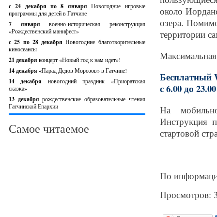
с 24 декабря по 8 января
Новогодние игровые
около Иорданс
программы для детей в Гатчине
озера. Помимо
7 января
военно-историческая реконструкция
«Рождественский манифест»
территории са
c 25 по 28 декабря
Новогодние благотворительные
киносеансы
Максимальная 
21 декабря
концерт «Новый год к нам идет»!
14 декабря
«Парад Дедов Морозов» в Гатчине!
Бесплатный W
14 декабря
новогодний праздник «Приоратская
с 6.00 до 23.0
сказка»
13 декабря
рождественские образовательные чтения
Гатчинской Епархии
На мобильно
Инструкция п
Самое читаемое
стартовой стр
По информаци
Просмотров: 