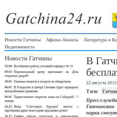
Новости Гатчины
Афиша-Анонсы
Литература и К
Недвижимость
В Гатч
Новости Гатчины
22.04
Возобновил работу сезонный маршрут № 10
беспла
05.03
Перинатальный центр приглашает на День
открытых дверей!
10.01
Опасных веществ в воздухе не обнаружено
22 августа 2012 
06.01
В Рождество в центре Гатчины будет перекрыто
Тэги:
Гатчин
автомобильное движение
06.01
Торжественное открытие катка на Соборной - 7
Пресс-служ
января
Гатчинском 
26.12
Фонд "Счастливое будущее" вместе с
партнерами дарят новогодние праздники детям!
парка смогу
26.12
График работы городских и пригородных