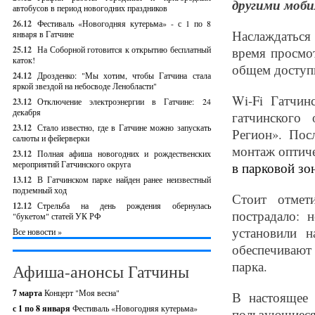
другими моб
автобусов в период новогодних праздников
26.12
Фестиваль «Новогодняя кутерьма» - с 1 по 8
Наслаждаться
января в Гатчине
25.12
На Соборной готовится к открытию бесплатный
время просмот
каток!
общем доступн
24.12
Дрозденко: "Мы хотим, чтобы Гатчина стала
яркой звездой на небосводе Ленобласти"
Wi-Fi Гатчин
23.12
Отключение электроэнергии в Гатчине: 24
декабря
гатчинского
23.12
Стало известно, где в Гатчине можно запускать
Регион». Пос
салюты и фейерверки
монтаж оптиче
23.12
Полная афиша новогодних и рождественских
мероприятий Гатчинского округа
в парковой зо
13.12
В Гатчинском парке найден ранее неизвестный
подземный ход
Стоит отмет
12.12
Стрельба на день рождения обернулась
пострадало: 
"букетом" статей УК РФ
установили 
Все новости »
обеспечивают
парка.
Афиша-анонсы Гатчины
7 марта
Концерт "Моя весна"
В настоящее 
с 1 по 8 января
Фестиваль «Новогодняя кутерьма»
пользующиеся