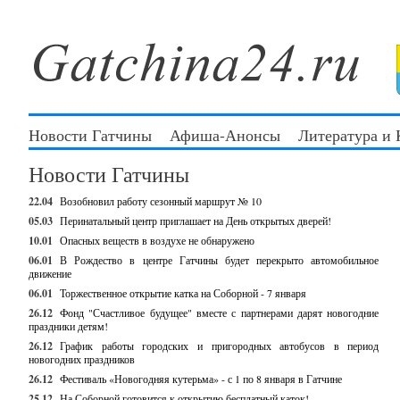
Новости Гатчины
Афиша-Анонсы
Литература и
Новости Гатчины
22.04
Возобновил работу сезонный маршрут № 10
05.03
Перинатальный центр приглашает на День открытых дверей!
10.01
Опасных веществ в воздухе не обнаружено
06.01
В Рождество в центре Гатчины будет перекрыто автомобильное
движение
06.01
Торжественное открытие катка на Соборной - 7 января
26.12
Фонд "Счастливое будущее" вместе с партнерами дарят новогодние
праздники детям!
26.12
График работы городских и пригородных автобусов в период
новогодних праздников
26.12
Фестиваль «Новогодняя кутерьма» - с 1 по 8 января в Гатчине
25.12
На Соборной готовится к открытию бесплатный каток!