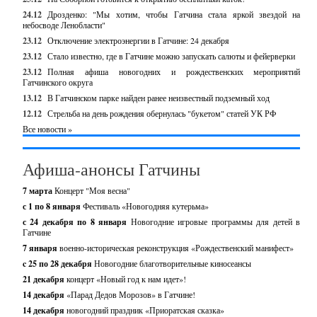
24.12
Дрозденко: "Мы хотим, чтобы Гатчина стала яркой звездой на
небосводе Ленобласти"
23.12
Отключение электроэнергии в Гатчине: 24 декабря
23.12
Стало известно, где в Гатчине можно запускать салюты и фейерверки
23.12
Полная афиша новогодних и рождественских мероприятий
Гатчинского округа
13.12
В Гатчинском парке найден ранее неизвестный подземный ход
12.12
Стрельба на день рождения обернулась "букетом" статей УК РФ
Все новости »
Афиша-анонсы Гатчины
7 марта
Концерт "Моя весна"
с 1 по 8 января
Фестиваль «Новогодняя кутерьма»
с 24 декабря по 8 января
Новогодние игровые программы для детей в
Гатчине
7 января
военно-историческая реконструкция «Рождественский манифест»
c 25 по 28 декабря
Новогодние благотворительные киносеансы
21 декабря
концерт «Новый год к нам идет»!
14 декабря
«Парад Дедов Морозов» в Гатчине!
14 декабря
новогодний праздник «Приоратская сказка»