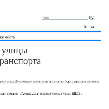
жимость
к улицы
транспорта
орону улицы Достоевского до въезда на автостоянку будет закрыт для движения
тавки-ярмарки -
«Гатчина-2012»
(о ярмарке можно узнать
ЗДЕСЬ
).