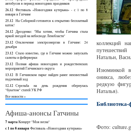
автобусов в период новогодних праздников
26.12
Фестиваль «Новогодняя кутерьма» - с 1 по 8
января в Гатчине
25.12
На Соборной готовится к открытию бесплатный
каток!
24.12
Дрозденко: "Мы хотим, чтобы Гатчина стала
яркой звездой на небосводе Ленобласти"
коллекций н
23.12
Отключение электроэнергии в Гатчине: 24
декабря
путешествий
23.12
Стало известно, где в Гатчине можно запускать
Натальи, Васи
салюты и фейерверки
23.12
Полная афиша новогодних и рождественских
мероприятий Гатчинского округа
Изюминкой в
13.12
В Гатчинском парке найден ранее неизвестный
оникса, любе
подземный ход
редкую фигу
12.12
Стрельба на день рождения обернулась
Наталья).
"букетом" статей УК РФ
Все новости »
Библиотека-
Афиша-анонсы Гатчины
7 марта
Концерт "Моя весна"
Фото: culture.g
с 1 по 8 января
Фестиваль «Новогодняя кутерьма»