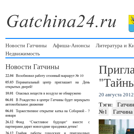
Новости Гатчины
Афиша-Анонсы
Литература и К
Недвижимость
Пригла
Новости Гатчины
22.04
Возобновил работу сезонный маршрут № 10
"Тайны
05.03
Перинатальный центр приглашает на День
открытых дверей!
10.01
Опасных веществ в воздухе не обнаружено
20 августа 2012 
06.01
В Рождество в центре Гатчины будет перекрыто
Тэги:
Гатчин
автомобильное движение
№1
Гатчина
06.01
Торжественное открытие катка на Соборной - 7
января
26.12
Фонд "Счастливое будущее" вместе с
партнерами дарят новогодние праздники детям!
26.12
График работы городских и пригородных