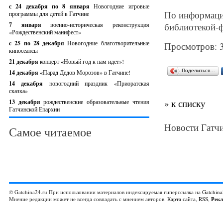
с 24 декабря по 8 января
Новогодние игровые
По информации
программы для детей в Гатчине
7 января
военно-историческая реконструкция
библиотекой-
«Рождественский манифест»
c 25 по 28 декабря
Новогодние благотворительные
Просмотров: 
киносеансы
21 декабря
концерт «Новый год к нам идет»!
Поделиться…
14 декабря
«Парад Дедов Морозов» в Гатчине!
14 декабря
новогодний праздник «Приоратская
сказка»
» к списку
13 декабря
рождественские образовательные чтения
Гатчинской Епархии
Новости Гатчи
Самое читаемое
© Gatchina24.ru При использовании материалов индексируемая гиперссылка на
Gatchina
Мнение редакции может не всегда совпадать с мнением авторов.
Карта сайта
,
RSS
,
Рек