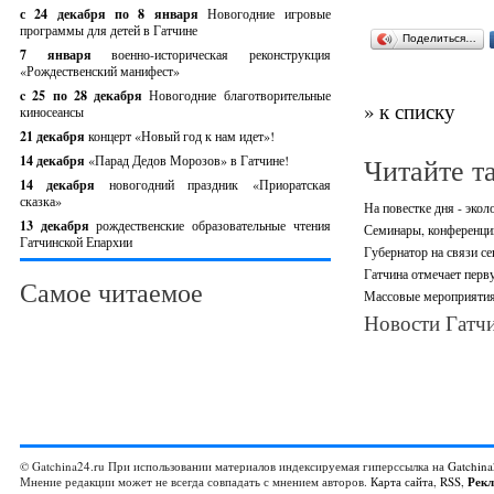
с 24 декабря по 8 января
Новогодние игровые
программы для детей в Гатчине
Поделиться…
7 января
военно-историческая реконструкция
«Рождественский манифест»
c 25 по 28 декабря
Новогодние благотворительные
» к списку
киносеансы
21 декабря
концерт «Новый год к нам идет»!
Читайте т
14 декабря
«Парад Дедов Морозов» в Гатчине!
14 декабря
новогодний праздник «Приоратская
сказка»
На повестке дня - экол
13 декабря
рождественские образовательные чтения
Семинары, конференци
Гатчинской Епархии
Губернатор на связи се
Гатчина отмечает перв
Самое читаемое
Массовые мероприятия
Новости Гатчи
© Gatchina24.ru При использовании материалов индексируемая гиперссылка на
Gatchina
Мнение редакции может не всегда совпадать с мнением авторов.
Карта сайта
,
RSS
,
Рек