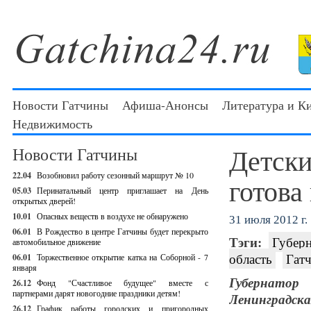
Новости Гатчины
Афиша-Анонсы
Литература и К
Недвижимость
Детски
Новости Гатчины
22.04
Возобновил работу сезонный маршрут № 10
готова
05.03
Перинатальный центр приглашает на День
открытых дверей!
10.01
Опасных веществ в воздухе не обнаружено
31 июля 2012 г.
06.01
В Рождество в центре Гатчины будет перекрыто
Тэги:
Губерн
автомобильное движение
область
Гат
06.01
Торжественное открытие катка на Соборной - 7
января
Губернатор
26.12
Фонд "Счастливое будущее" вместе с
партнерами дарят новогодние праздники детям!
Ленинградска
26.12
График работы городских и пригородных