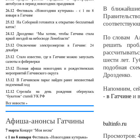
автобусов в период новогодних праздников
В ближайшие
26.12
Фестиваль «Новогодняя кутерьма» - с 1 по 8
Правительс
января в Гатчине
25.12
На Соборной готовится к открытию бесплатный
соответствующ
каток!
24.12
Дрозденко: "Мы хотим, чтобы Гатчина стала
По словам Ал
яркой звездой на небосводе Ленобласти"
решить проб
23.12
Отключение электроэнергии в Гатчине: 24
декабря
рассчитывать
23.12
Стало известно, где в Гатчине можно запускать
шести лет. Гу
салюты и фейерверки
подобная схе
23.12
Полная афиша новогодних и рождественских
мероприятий Гатчинского округа
Дрозденко.
13.12
В Гатчинском парке найден ранее неизвестный
подземный ход
Напомним, сей
12.12
Стрельба на день рождения обернулась
- в Гатчине
и 
"букетом" статей УК РФ
Все новости »
Афиша-анонсы Гатчины
baltinfo.ru
7 марта
Концерт "Моя весна"
Просмотров: 
с 1 по 8 января
Фестиваль «Новогодняя кутерьма»