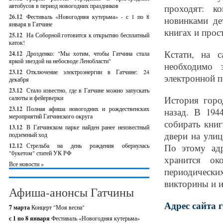
автобусов в период новогодних праздников
проходят: к
26.12
Фестиваль «Новогодняя кутерьма» - с 1 по 8
новинками де
января в Гатчине
книгах и прос
25.12
На Соборной готовится к открытию бесплатный
каток!
Кстати, на 
24.12
Дрозденко: "Мы хотим, чтобы Гатчина стала
яркой звездой на небосводе Ленобласти"
необходимо 
23.12
Отключение электроэнергии в Гатчине: 24
электронной п
декабря
23.12
Стало известно, где в Гатчине можно запускать
салюты и фейерверки
История горо
23.12
Полная афиша новогодних и рождественских
назад. В 194
мероприятий Гатчинского округа
собирать книг
13.12
В Гатчинском парке найден ранее неизвестный
двери на улиц
подземный ход
12.12
Стрельба на день рождения обернулась
По этому адр
"букетом" статей УК РФ
хранится ок
Все новости »
периодическ
викторины и и
Афиша-анонсы Гатчины
Адрес сайта г
7 марта
Концерт "Моя весна"
с 1 по 8 января
Фестиваль «Новогодняя кутерьма»