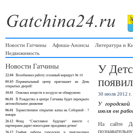
Новости Гатчины
Афиша-Анонсы
Литература и К
Недвижимость
У Детс
Новости Гатчины
22.04
Возобновил работу сезонный маршрут № 10
появил
05.03
Перинатальный центр приглашает на День
открытых дверей!
10.01
Опасных веществ в воздухе не обнаружено
30 июля 2012 г.
06.01
В Рождество в центре Гатчины будет перекрыто
У городской
автомобильное движение
июля он рабо
06.01
Торжественное открытие катка на Соборной - 7
января
26.12
Фонд "Счастливое будущее" вместе с
На сайте Д
партнерами дарят новогодние праздники детям!
познавательн
26.12
График работы городских и пригородных