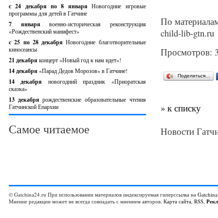
с 24 декабря по 8 января
Новогодние игровые
программы для детей в Гатчине
По материала
7 января
военно-историческая реконструкция
child-lib-gtn.ru
«Рождественский манифест»
c 25 по 28 декабря
Новогодние благотворительные
киносеансы
Просмотров: 
21 декабря
концерт «Новый год к нам идет»!
14 декабря
«Парад Дедов Морозов» в Гатчине!
Поделиться…
14 декабря
новогодний праздник «Приоратская
сказка»
13 декабря
рождественские образовательные чтения
» к списку
Гатчинской Епархии
Самое читаемое
Новости Гатчи
© Gatchina24.ru При использовании материалов индексируемая гиперссылка на
Gatchina
Мнение редакции может не всегда совпадать с мнением авторов.
Карта сайта
,
RSS
,
Рек