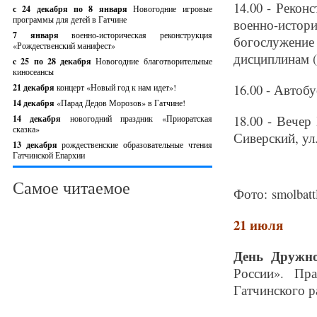
14.00 - Рекон
с 24 декабря по 8 января
Новогодние игровые
программы для детей в Гатчине
военно-истори
7 января
военно-историческая реконструкция
богослужение
«Рождественский манифест»
дисциплинам (
c 25 по 28 декабря
Новогодние благотворительные
киносеансы
16.00 - Автоб
21 декабря
концерт «Новый год к нам идет»!
14 декабря
«Парад Дедов Морозов» в Гатчине!
18.00 - Вечер
14 декабря
новогодний праздник «Приоратская
сказка»
Сиверский, ул.
13 декабря
рождественские образовательные чтения
Гатчинской Епархии
Самое читаемое
Фото: smolbatt
21 июля
День Дружно
России». Пр
Гатчинского р