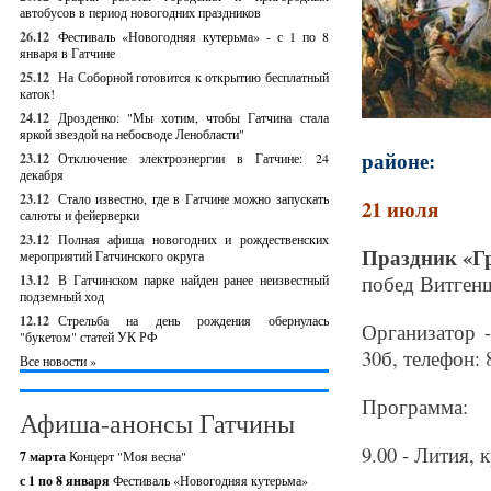
автобусов в период новогодних праздников
26.12
Фестиваль «Новогодняя кутерьма» - с 1 по 8
января в Гатчине
25.12
На Соборной готовится к открытию бесплатный
каток!
24.12
Дрозденко: "Мы хотим, чтобы Гатчина стала
яркой звездой на небосводе Ленобласти"
районе:
23.12
Отключение электроэнергии в Гатчине: 24
декабря
23.12
Стало известно, где в Гатчине можно запускать
21 июля
салюты и фейерверки
23.12
Полная афиша новогодних и рождественских
Праздник «Г
мероприятий Гатчинского округа
побед Витген
13.12
В Гатчинском парке найден ранее неизвестный
подземный ход
12.12
Стрельба на день рождения обернулась
Организатор -
"букетом" статей УК РФ
30б, телефон: 
Все новости »
Программа:
Афиша-анонсы Гатчины
9.00 - Лития, 
7 марта
Концерт "Моя весна"
с 1 по 8 января
Фестиваль «Новогодняя кутерьма»