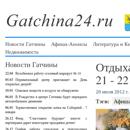
Новости Гатчины
Афиша-Анонсы
Литература и К
Недвижимость
Отдыха
Новости Гатчины
22.04
Возобновил работу сезонный маршрут № 10
21 - 2
05.03
Перинатальный центр приглашает на День
открытых дверей!
10.01
Опасных веществ в воздухе не обнаружено
20 июля 2012 г.
06.01
В Рождество в центре Гатчины будет перекрыто
Тэги:
Афиша
автомобильное движение
06.01
Торжественное открытие катка на Соборной - 7
января
26.12
Фонд "Счастливое будущее" вместе с
партнерами дарят новогодние праздники детям!
26.12
График работы городских и пригородных