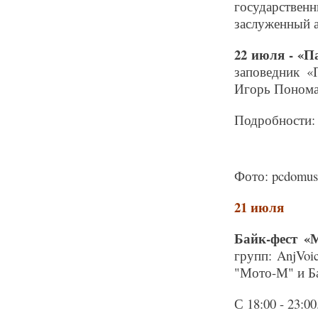
государстве
заслуженный а
22 июля - «
заповедник «
Игорь Пономар
Подробности: sp
Фото: pcdomus
21 июля
Байк-фест «
групп: AnjVoic
"Мото-М" и Б
С 18:00 - 23:0