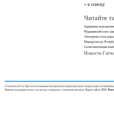
» к списку
Читайте т
Задержаны подозревае
Медицинский класс шк
Электричка стала доро
Маршрутки до Петербур
Госавтоинспекция выяв
Новости Гатчи
© Gatchina24.ru При использовании материалов индексируемая гиперссылка на
Gatchina
Мнение редакции может не всегда совпадать с мнением авторов.
Карта сайта
,
RSS
,
Рек