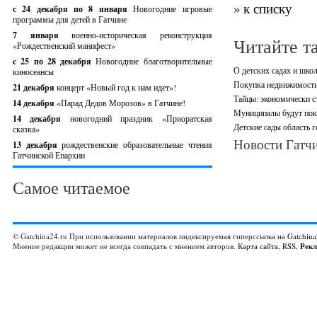
» к списку
с 24 декабря по 8 января
Новогодние игровые
программы для детей в Гатчине
7 января
военно-историческая реконструкция
Читайте т
«Рождественский манифест»
c 25 по 28 декабря
Новогодние благотворительные
О детских садах и шко
киносеансы
Покупка недвижимости
21 декабря
концерт «Новый год к нам идет»!
Тайцы: экономически с
14 декабря
«Парад Дедов Морозов» в Гатчине!
Муниципалы будут поку
14 декабря
новогодний праздник «Приоратская
Детские сады область г
сказка»
Новости Гатчи
13 декабря
рождественские образовательные чтения
Гатчинской Епархии
Самое читаемое
© Gatchina24.ru При использовании материалов индексируемая гиперссылка на
Gatchina
Мнение редакции может не всегда совпадать с мнением авторов.
Карта сайта
,
RSS
,
Рек