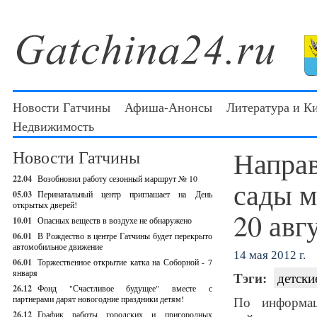
Новости Гатчины
Афиша-Анонсы
Литература и К
Недвижимость
Направ
Новости Гатчины
22.04
Возобновил работу сезонный маршрут № 10
сады м
05.03
Перинатальный центр приглашает на День
открытых дверей!
20 авг
10.01
Опасных веществ в воздухе не обнаружено
06.01
В Рождество в центре Гатчины будет перекрыто
автомобильное движение
14 мая 2012 г.
06.01
Торжественное открытие катка на Соборной - 7
января
Тэги:
детски
26.12
Фонд "Счастливое будущее" вместе с
партнерами дарят новогодние праздники детям!
По информац
26.12
График работы городских и пригородных