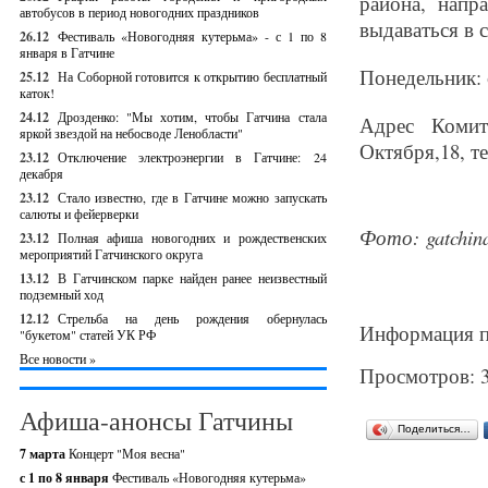
района, напр
автобусов в период новогодних праздников
выдаваться в с
26.12
Фестиваль «Новогодняя кутерьма» - с 1 по 8
января в Гатчине
Понедельник: с
25.12
На Соборной готовится к открытию бесплатный
каток!
24.12
Дрозденко: "Мы хотим, чтобы Гатчина стала
Адрес Комит
яркой звездой на небосводе Ленобласти"
Октября,18, те
23.12
Отключение электроэнергии в Гатчине: 24
декабря
23.12
Стало известно, где в Гатчине можно запускать
салюты и фейерверки
Фото: gatchin
23.12
Полная афиша новогодних и рождественских
мероприятий Гатчинского округа
13.12
В Гатчинском парке найден ранее неизвестный
подземный ход
12.12
Стрельба на день рождения обернулась
Информация п
"букетом" статей УК РФ
Все новости »
Просмотров: 
Афиша-анонсы Гатчины
Поделиться…
7 марта
Концерт "Моя весна"
с 1 по 8 января
Фестиваль «Новогодняя кутерьма»