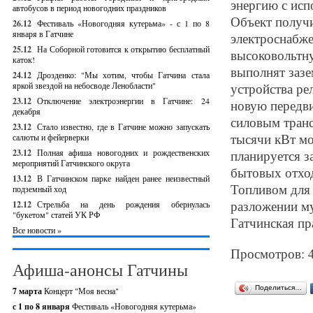
энергию с исп
автобусов в период новогодних праздников
Объект получи
26.12
Фестиваль «Новогодняя кутерьма» - с 1 по 8
января в Гатчине
электроснабже
25.12
На Соборной готовится к открытию бесплатный
высоковольтн
каток!
выполнят зазе
24.12
Дрозденко: "Мы хотим, чтобы Гатчина стала
яркой звездой на небосводе Ленобласти"
устройства ре
23.12
Отключение электроэнергии в Гатчине: 24
новую передв
декабря
силовым транс
23.12
Стало известно, где в Гатчине можно запускать
тысячи кВт мо
салюты и фейерверки
23.12
Полная афиша новогодних и рождественских
планируется з
мероприятий Гатчинского округа
бытовых отход
13.12
В Гатчинском парке найден ранее неизвестный
Топливом для 
подземный ход
разложении м
12.12
Стрельба на день рождения обернулась
"букетом" статей УК РФ
Гатчинская пр
Все новости »
Просмотров: 
Афиша-анонсы Гатчины
Поделиться…
7 марта
Концерт "Моя весна"
с 1 по 8 января
Фестиваль «Новогодняя кутерьма»