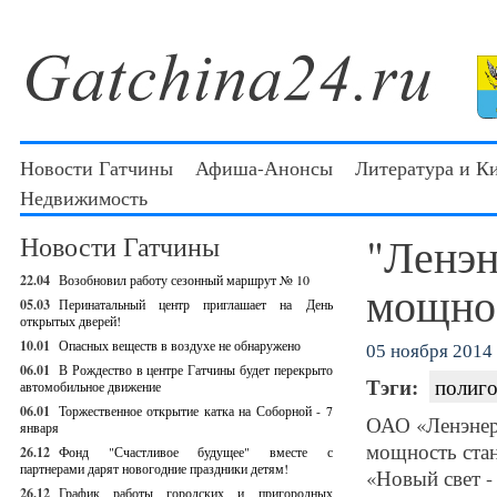
Новости Гатчины
Афиша-Анонсы
Литература и К
Недвижимость
"Ленэн
Новости Гатчины
22.04
Возобновил работу сезонный маршрут № 10
мощно
05.03
Перинатальный центр приглашает на День
открытых дверей!
10.01
Опасных веществ в воздухе не обнаружено
05 ноября 2014 
06.01
В Рождество в центре Гатчины будет перекрыто
Тэги:
полиго
автомобильное движение
06.01
Торжественное открытие катка на Соборной - 7
ОАО «Ленэнерг
января
мощность стан
26.12
Фонд "Счастливое будущее" вместе с
партнерами дарят новогодние праздники детям!
«Новый свет -
26.12
График работы городских и пригородных