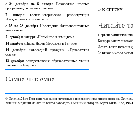
с 24 декабря по 8 января
Новогодние игровые
» к списку
программы для детей в Гатчине
7 января
военно-историческая реконструкция
«Рождественский манифест»
Читайте т
c 25 по 28 декабря
Новогодние благотворительные
киносеансы
Первый гатчинский кн
21 декабря
концерт «Новый год к нам идет»!
Конкурс юных знатако
14 декабря
«Парад Дедов Морозов» в Гатчине!
Десять веков истории 
14 декабря
новогодний праздник «Приоратская
За вывоз мусора запла
сказка»
13 декабря
рождественские образовательные чтения
Гатчинской Епархии
Самое читаемое
© Gatchina24.ru При использовании материалов индексируемая гиперссылка на
Gatchina
Мнение редакции может не всегда совпадать с мнением авторов.
Карта сайта
,
RSS
,
Рек