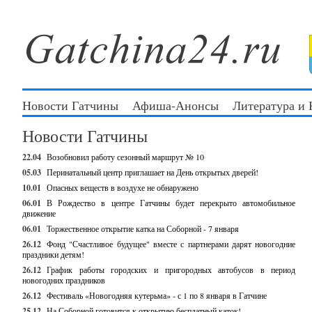
Новости Гатчины
Афиша-Анонсы
Литература и
Новости Гатчины
22.04
Возобновил работу сезонный маршрут № 10
05.03
Перинатальный центр приглашает на День открытых дверей!
10.01
Опасных веществ в воздухе не обнаружено
06.01
В Рождество в центре Гатчины будет перекрыто автомобильное
движение
06.01
Торжественное открытие катка на Соборной - 7 января
26.12
Фонд "Счастливое будущее" вместе с партнерами дарят новогодние
праздники детям!
26.12
График работы городских и пригородных автобусов в период
новогодних праздников
26.12
Фестиваль «Новогодняя кутерьма» - с 1 по 8 января в Гатчине
25.12
На Соборной готовится к открытию бесплатный каток!