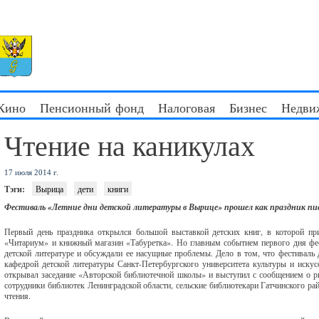
 Кино
Пенсионный фонд
Налоговая
Бизнес
Недви
Чтение на каникулах
17 июля 2014 г.
Тэги:
Вырица
дети
книги
Фестиваль «Летние дни детской литературы в Вырице» прошел как праздник пис
Первый день праздника открылся большой выставкой детских книг, в которой при
«Читариум» и книжный магазин «Табуретка». Но главным событием первого дня фес
детской литературе и обсуждали ее насущные проблемы. Дело в том, что фестиваль д
кафедрой детской литературы Санкт-Петербургского университета культуры и искусс
открывал заседание «Авторской библиотечной школы» и выступил с сообщением о ри
сотрудники библиотек Ленинградской области, сельские библиотекари Гатчинского райо
чтения.