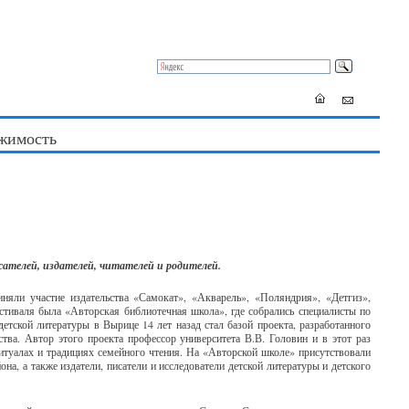
жимость
ателей, издателей, читателей и родителей.
няли участие издательства «Самокат», «Акварель», «Поляндрия», «Детгиз»,
тиваля была «Авторская библиотечная школа», где собрались специалисты по
етской литературы в Вырице 14 лет назад стал базой проекта, разработанного
тва. Автор этого проекта профессор университета В.В. Головин и в этот раз
туалах и традициях семейного чтения. На «Авторской школе» присутствовали
на, а также издатели, писатели и исследователи детской литературы и детского