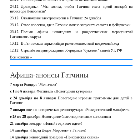
24.12
Дрозденко: "Мы хотим, чтобы Гатчина стала яркой звездой на
небосводе Ленобласти"
23.12
Отключение электроэнергии в Гатчине: 24 декабря
23.12
Стало известно, где в Гатчине можно запускать салюты и фейерверки
23.12
Полная афиша новогодних и рождественских мероприятий
Гатчинского округа
13.12
В Гатчинском парке найден ранее неизвестный подземный ход
12.12
Стрельба на день рождения обернулась "букетом" статей УК РФ
Все новости »
Афиша-анонсы Гатчины
7 марта
Концерт "Моя весна"
с 1 по 8 января
Фестиваль «Новогодняя кутерьма»
с 24 декабря по 8 января
Новогодние игровые программы для детей в
Гатчине
7 января
военно-историческая реконструкция «Рождественский манифест»
c 25 по 28 декабря
Новогодние благотворительные киносеансы
21 декабря
концерт «Новый год к нам идет»!
14 декабря
«Парад Дедов Морозов» в Гатчине!
14 декабря
новогодний праздник «Приоратская сказка»