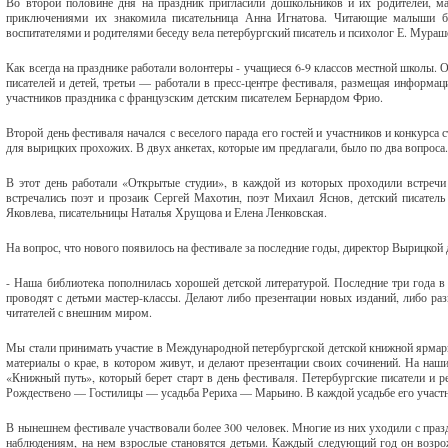
Во второй половине дня на праздник пригласили дошкольников и их родителей, м
приключениями их знакомила писательница Анна Игнатова. Читающие малыши 
воспитателями и родителями беседу вела петербургский писатель и психолог Е. Мура
Как всегда на празднике работали волонтеры - учащиеся 6-9 классов местной школы. 
писателей и детей, третьи — работали в пресс-центре фестиваля, размещая информаци
участников праздника с французским детским писателем Бернардом Фрио.
Второй день фестиваля начался с веселого парада его гостей и участников и конкурс
для вырицких прохожих. В двух анкетах, которые им предлагали, было по два вопроса.
В этот день работали «Открытые студии», в каждой из которых проходили встречи
встречались поэт и прозаик Сергей Махотин, поэт Михаил Яснов, детский писатель
Яковлева, писательницы Наталья Хрущова и Елена Ленковская.
На вопрос, что нового появилось на фестивале за последние годы, директор Вырицкой 
- Наша библиотека пополнилась хорошей детской литературой. Последние три года в 
проводят с детьми мастер-классы. Делают либо презентации новых изданий, либо р
читателей с внешним миром.
Мы стали принимать участие в Международной петербургской детской книжной ярмар
материалы о крае, в котором живут, и делают презентации своих сочинений. На наш
«Книжный путь», который берет старт в день фестиваля. Петербургские писатели и 
Рождествено — Гостилицы — усадьба Рериха — Марьино. В каждой усадьбе его участн
В нынешнем фестивале участвовали более 300 человек. Многие из них уходили с празд
наблюдениям, на нем взрослые становятся детьми. Каждый следующий год он возрожд