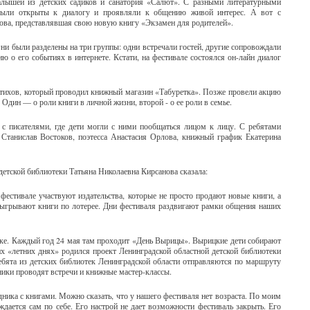
алышей из детских садиков и санатория «Салют». С разными литературными
были открыты к диалогу и проявляли к общению живой интерес. А вот с
шова, представлявшая свою новую книгу «Экзамен для родителей».
Они были разделены на три группы: одни встречали гостей, другие сопровождали
ю о его событиях в интернете. Кстати, на фестивале состоялся он-лайн диалог
а стихов, который проводил книжный магазин «Табуретка». Позже провели акцию
 Один — о роли книги в личной жизни, второй - о ее роли в семье.
 с писателями, где дети могли с ними пообщаться лицом к лицу. С ребятами
 Станислав Востоков, поэтесса Анастасия Орлова, книжный график Екатерина
детской библиотеки Татьяна Николаевна Кирсанова сказала:
фестивале участвуют издательства, которые не просто продают новые книги, а
азыгрывают книги по лотерее. Дни фестиваля раздвигают рамки общения наших
ке. Каждый год 24 мая там проходит «День Вырицы». Вырицкие дети собирают
их «летних днях» родился проект Ленинградской областной детской библиотеки
ребята из детских библиотек Ленинградской области отправляются по маршруту
ики проводят встречи и книжные мастер-классы.
ника с книгами. Можно сказать, что у нашего фестиваля нет возраста. По моим
ается сам по себе. Его настрой не дает возможности фестиваль закрыть. Его