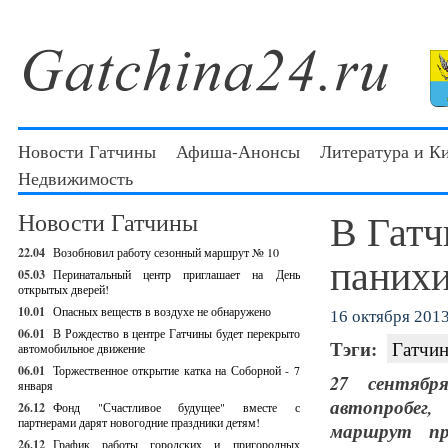
Новости Гатчины
Афиша-Анонсы
Литература и К
Недвижимость
В Гатч
Новости Гатчины
22.04
Возобновил работу сезонный маршрут № 10
панихи
05.03
Перинатальный центр приглашает на День
открытых дверей!
10.01
Опасных веществ в воздухе не обнаружено
16 октября 2013 
06.01
В Рождество в центре Гатчины будет перекрыто
Тэги:
Гатчин
автомобильное движение
06.01
Торжественное открытие катка на Соборной - 7
27 сентябр
января
автопробег
26.12
Фонд "Счастливое будущее" вместе с
партнерами дарят новогодние праздники детям!
маршрут пр
26.12
График работы городских и пригородных