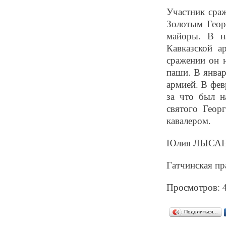
Участник сра
Золотым Геор
майоры. В н
Кавказской 
сражении он 
паши. В янва
армией. В фев
за что был н
святого Геор
кавалером.
Юлия ЛЫСА
Гатчинская пр
Просмотров: 
Поделиться…