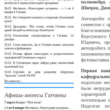
полководца,
автобусов в период новогодних праздников
Швеции, Дан
26.12
Фестиваль «Новогодняя кутерьма» - с 1 по 8
января в Гатчине
25.12
На Соборной готовится к открытию бесплатный
Автопробег о
каток!
совместно с 
24.12
Дрозденко: "Мы хотим, чтобы Гатчина стала
благословени
яркой звездой на небосводе Ленобласти"
Корсунского 
23.12
Отключение электроэнергии в Гатчине: 24
декабря
Юденича, пр
23.12
Стало известно, где в Гатчине можно запускать
автопробега 
салюты и фейерверки
паломничест
23.12
Полная афиша новогодних и рождественских
мероприятий Гатчинского округа
фотовыставки 
13.12
В Гатчинском парке найден ранее неизвестный
подземный ход
Первая пан
12.12
Стрельба на день рождения обернулась
кафедрально
"букетом" статей УК РФ
Все новости »
подъехало не
было нетрудн
Афиша-анонсы Гатчины
характерной
почтительно о
7 марта
Концерт "Моя весна"
Недолгая по
с 1 по 8 января
Фестиваль «Новогодняя кутерьма»