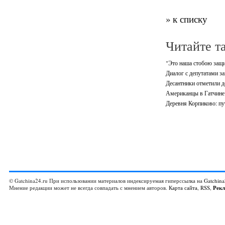
» к списку
Читайте т
"Это наша стобою защит
Диалог с депутатами з
Десантники отметили д
Американцы в Гатчине
Деревня Корпиково: пу
© Gatchina24.ru При использовании материалов индексируемая гиперссылка на
Gatchina
Мнение редакции может не всегда совпадать с мнением авторов.
Карта сайта
,
RSS
,
Рек