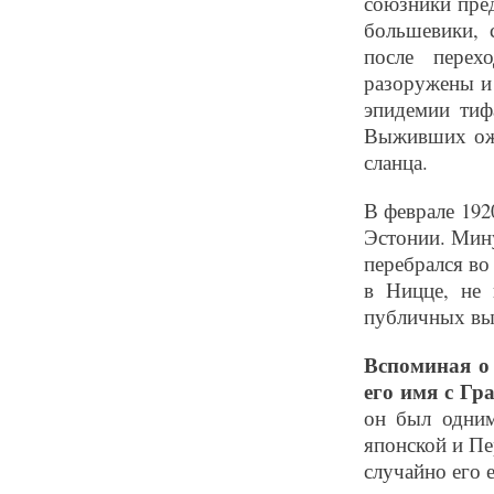
союзники пре
большевики, 
после перех
разоружены и
эпидемии тиф
Выживших ожи
сланца.
В феврале 192
Эстонии. Мину
перебрался во
в Ницце, не 
публичных вы
Вспоминая о
его имя с Гр
он был одним
японской и Пе
случайно его 