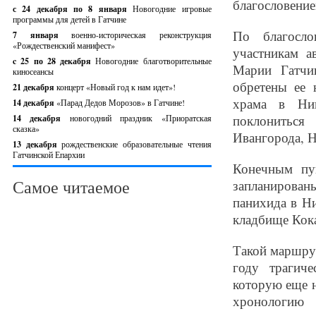
благословение
с 24 декабря по 8 января
Новогодние игровые
программы для детей в Гатчине
По благосло
7 января
военно-историческая реконструкция
«Рождественский манифест»
участникам а
c 25 по 28 декабря
Новогодние благотворительные
Марии Гатчи
киносеансы
обретены ее 
21 декабря
концерт «Новый год к нам идет»!
храма в Ниц
14 декабря
«Парад Дедов Морозов» в Гатчине!
поклонитьс
14 декабря
новогодний праздник «Приоратская
сказка»
Ивангорода, Н
13 декабря
рождественские образовательные чтения
Гатчинской Епархии
Конечным пу
Самое читаемое
запланирован
панихида в Н
кладбище Кок
Такой маршрут
году трагич
которую еще 
хронологию