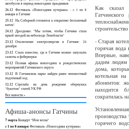
автобусов в период новогодних праздников
Как сказал
26.12
Фестиваль «Новогодняя кутерьма» - с 1 по 8
Гатчинского
января в Гатчине
25.12
На Соборной готовится к открытию бесплатный
теплоснабже
каток!
строительство
24.12
Дрозденко: "Мы хотим, чтобы Гатчина стала
яркой звездой на небосводе Ленобласти"
- Старая коте
23.12
Отключение электроэнергии в Гатчине: 24
декабря
горячая вода 
23.12
Стало известно, где в Гатчине можно запускать
Впервые, нав
салюты и фейерверки
дадим людям 
23.12
Полная афиша новогодних и рождественских
мероприятий Гатчинского округа
дома, которы
13.12
В Гатчинском парке найден ранее неизвестный
котельная на
подземный ход
абонентов: ж
12.12
Стрельба на день рождения обернулась
находится б
"букетом" статей УК РФ
Все новости »
сократилась на
Установленна
Афиша-анонсы Гатчины
производства 
7 марта
Концерт "Моя весна"
горячего вод
с 1 по 8 января
Фестиваль «Новогодняя кутерьма»