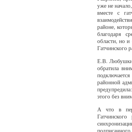
уже не начало
вместе с га
взаимодействи
районе, котор
благодаря ср
области, но и
Гатчинского р
Е.В. Любушки
обратила вни
подключается
районной адм
предупредила
этого без вни
А что в пер
Гатчинского 
синхронизаци
подписанного