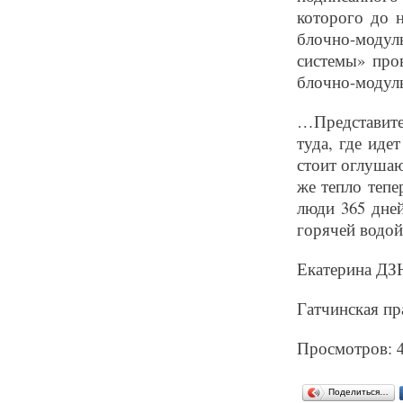
которого до н
блочно-модул
системы» про
блочно-модуль
…Представите
туда, где иде
стоит оглушаю
же тепло тепе
люди 365 дне
горячей водой
Екатерина Д
Гатчинская пра
Просмотров: 
Поделиться…