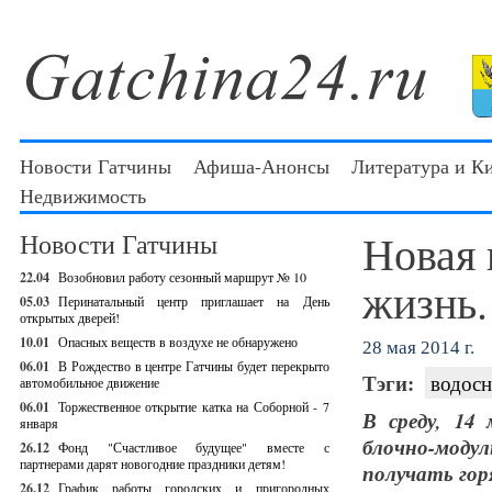
Новости Гатчины
Афиша-Анонсы
Литература и К
Недвижимость
Новая 
Новости Гатчины
22.04
Возобновил работу сезонный маршрут № 10
жизнь.
05.03
Перинатальный центр приглашает на День
открытых дверей!
10.01
Опасных веществ в воздухе не обнаружено
28 мая 2014 г.
06.01
В Рождество в центре Гатчины будет перекрыто
Тэги:
водос
автомобильное движение
06.01
Торжественное открытие катка на Соборной - 7
В среду, 14
января
блочно-мод
26.12
Фонд "Счастливое будущее" вместе с
партнерами дарят новогодние праздники детям!
получать горя
26.12
График работы городских и пригородных