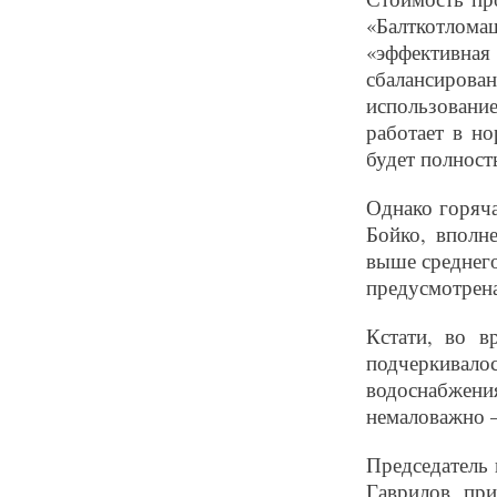
«Балткотлома
«эффективна
сбалансиров
использовани
работает в н
будет полност
Однако горяча
Бойко, вполн
выше среднего
предусмотрена
Кстати, во в
подчеркивало
водоснабжен
немаловажно –
Председатель
Гаврилов, пр