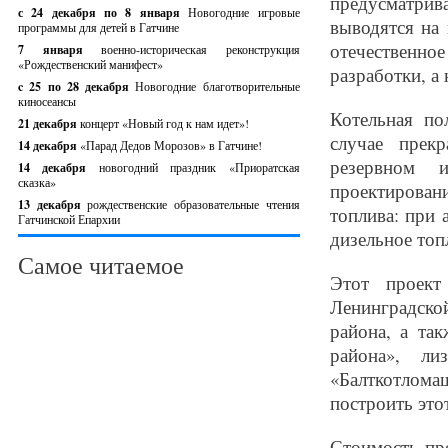
предусматрив
с 24 декабря по 8 января
Новогодние игровые
выводятся на 
программы для детей в Гатчине
отечественно
7 января
военно-историческая реконструкция
«Рождественский манифест»
разработки, а 
c 25 по 28 декабря
Новогодние благотворительные
киносеансы
Котельная по
21 декабря
концерт «Новый год к нам идет»!
случае прекр
14 декабря
«Парад Дедов Морозов» в Гатчине!
резервном 
14 декабря
новогодний праздник «Приоратская
сказка»
проектирован
13 декабря
рождественские образовательные чтения
топлива: при 
Гатчинской Епархии
дизельное топ
Самое читаемое
Этот проект
Ленинградско
района, а та
района», л
«Балткотлом
построить это
Стоимость пр