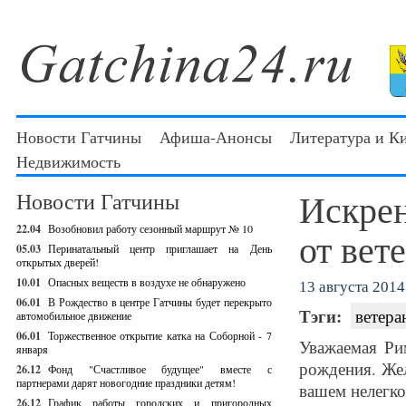
Новости Гатчины
Афиша-Анонсы
Литература и К
Недвижимость
Искрен
Новости Гатчины
22.04
Возобновил работу сезонный маршрут № 10
от вет
05.03
Перинатальный центр приглашает на День
открытых дверей!
10.01
Опасных веществ в воздухе не обнаружено
13 августа 2014 
06.01
В Рождество в центре Гатчины будет перекрыто
Тэги:
ветера
автомобильное движение
06.01
Торжественное открытие катка на Соборной - 7
Уважаемая Ри
января
рождения. Жел
26.12
Фонд "Счастливое будущее" вместе с
партнерами дарят новогодние праздники детям!
вашем нелегко
26.12
График работы городских и пригородных