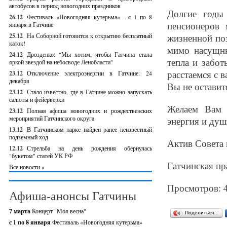
автобусов в период новогодних праздников
Долгие годы 
26.12
Фестиваль «Новогодняя кутерьма» - с 1 по 8
пенсионеров
января в Гатчине
25.12
На Соборной готовится к открытию бесплатный
жизненной по
каток!
мимо насущны
24.12
Дрозденко: "Мы хотим, чтобы Гатчина стала
тепла и забо
яркой звездой на небосводе Ленобласти"
расстаемся с 
23.12
Отключение электроэнергии в Гатчине: 24
декабря
Вы не оставит
23.12
Стало известно, где в Гатчине можно запускать
салюты и фейерверки
Желаем Вам 
23.12
Полная афиша новогодних и рождественских
мероприятий Гатчинского округа
энергия и душ
13.12
В Гатчинском парке найден ранее неизвестный
подземный ход
Актив Совета 
12.12
Стрельба на день рождения обернулась
"букетом" статей УК РФ
Гатчинская пра
Все новости »
Просмотров: 
Афиша-анонсы Гатчины
7 марта
Концерт "Моя весна"
Поделиться…
с 1 по 8 января
Фестиваль «Новогодняя кутерьма»