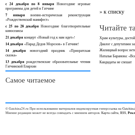
с 24 декабря по 8 января
Новогодние игровые
программы для детей в Гатчине
» к списку
7 января
военно-историческая реконструкция
«Рождественский манифест»
Читайте т
c 25 по 28 декабря
Новогодние благотворительные
киносеансы
21 декабря
концерт «Новый год к нам идет»!
Храм культуры, достой
14 декабря
«Парад Дедов Морозов» в Гатчине!
Диалог с депутатами з
Жилищный вопрос вет
14 декабря
новогодний праздник «Приоратская
сказка»
Наталья Баранова: «Вс
13 декабря
рождественские образовательные чтения
Кандидаты не спешат
Гатчинской Епархии
Самое читаемое
© Gatchina24.ru При использовании материалов индексируемая гиперссылка на
Gatchina
Мнение редакции может не всегда совпадать с мнением авторов.
Карта сайта
,
RSS
,
Рек